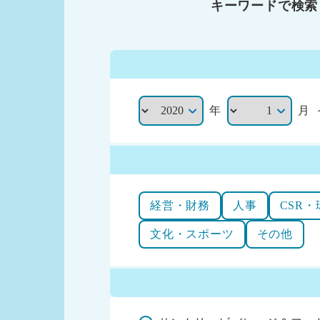
キーワードで検索
年
月
経営・財務
人事
CSR・
文化・スポーツ
その他