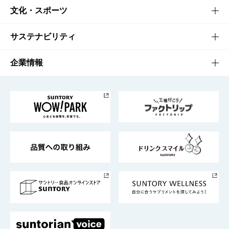
商品一覧
知る・楽しむTOP
文化・スポーツ
商品発売情報
キャンペーン
文化・スポーツTOP
サステナビリティ
栄養成分一覧
工場見学
サントリーホール
サステナビリティTOP
企業情報
お料理・お酒レシピ
サントリー美術館
トップメッセージ
企業情報TOP
地域情報
サントリーサンバーズ大阪
サントリーが考えるサステナビリティ経営
企業概要
東京サントリーサンゴリアス
ESG情報ポータル
グループ企業一覧
サントリースポーツ
サステナビリティストーリーズ
事業所一覧
採用情報