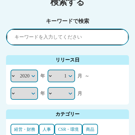
検索する
キーワードで検索
リリース日
年
月
～
年
月
カテゴリー
経営・財務
人事
CSR・環境
商品