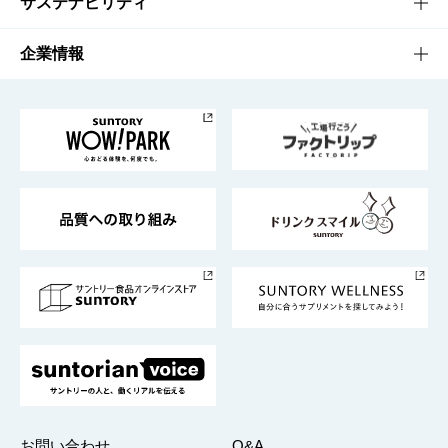
文化・スポーツTOP
サステナビリティ
栄養成分一覧
工場見学
サントリーホール
サステナビリティTOP
企業情報
お料理・お酒レシピ
サントリー美術館
トップメッセージ
企業情報TOP
地域情報
サントリーサンバーズ大阪
サントリーが考えるサステナビリティ経営
企業概要
東京サントリーサンゴリアス
ESG情報ポータル
グループ企業一覧
サントリースポーツ
サステナビリティストーリーズ
事業所一覧
採用情報
お問い合わせ
Q&A