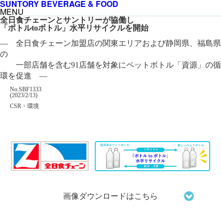
SUNTORY BEVERAGE & FOOD
MENU
全日食チェーンとサントリーが協働し
「ボトルtoボトル」水平リサイクルを開始
― 全日食チェーン加盟店の関東エリアおよび静岡県、福島県
の
一部店舗を含む91店舗を対象にペットボトル「資源」の循
環を促進 ―
掲載番号
No.SBF1333
掲載日
(2023/2/13)
カテゴリー
CSR・環境
企業名
画像ダウンロードはこちら