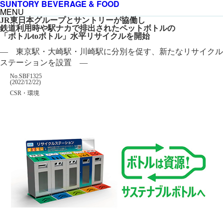
SUNTORY BEVERAGE & FOOD
MENU
JR東日本グループとサントリーが協働し
鉄道利用時や駅ナカで排出されたペットボトルの
「ボトルtoボトル」水平リサイクルを開始
― 東京駅・大崎駅・川崎駅に分別を促す、新たなリサイクル
ステーションを設置 ―
掲載番号
No.SBF1325
掲載日
(2022/12/22)
カテゴリー
CSR・環境
企業名