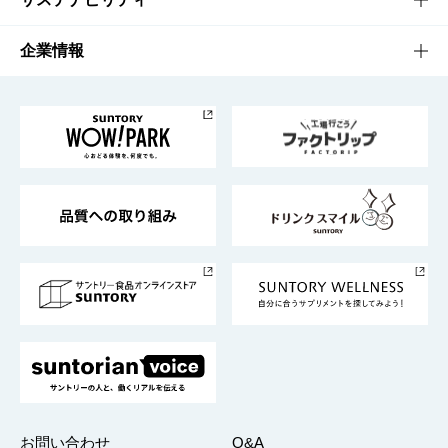
栄養成分一覧
工場見学
サントリーホール
サステナビリティTOP
企業情報
お料理・お酒レシピ
サントリー美術館
トップメッセージ
企業情報TOP
地域情報
サントリーサンバーズ大阪
サントリーが考えるサステナビリティ経営
企業概要
東京サントリーサンゴリアス
ESG情報ポータル
グループ企業一覧
サントリースポーツ
サステナビリティストーリーズ
事業所一覧
採用情報
お問い合わせ
Q&A