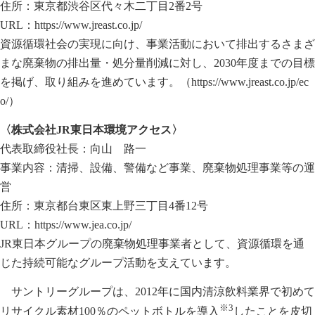
住所：東京都渋谷区代々木二丁目2番2号
URL：
https://www.jreast.co.jp/
資源循環社会の実現に向け、事業活動において排出するさまざ
まな廃棄物の排出量・処分量削減に対し、2030年度までの目標
を掲げ、取り組みを進めています。（
https://www.jreast.co.jp/ec
o/
）
〈株式会社JR東日本環境アクセス〉
代表取締役社長：向山 路一
事業内容：清掃、設備、警備など事業、廃棄物処理事業等の運
営
住所：東京都台東区東上野三丁目4番12号
URL：
https://www.jea.co.jp/
JR東日本グループの廃棄物処理事業者として、資源循環を通
じた持続可能なグループ活動を支えています。
サントリーグループは、2012年に国内清涼飲料業界で初めて
※3
リサイクル素材100％のペットボトルを導入
したことを皮切