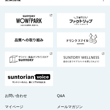
お料理・お酒レシピ
サントリー美術館
トップメッセージ
企業情報TOP
地域情報
サントリーサンバーズ大阪
サントリーが考えるサステナビリティ経営
企業概要
東京サントリーサンゴリアス
ESG情報ポータル
グループ企業一覧
サントリースポーツ
サステナビリティストーリーズ
事業所一覧
採用情報
お問い合わせ
Q&A
マイページ
メールマガジン