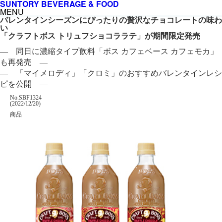
SUNTORY BEVERAGE & FOOD
MENU
バレンタインシーズンにぴったりの贅沢なチョコレートの味わ
い
「クラフトボス トリュフショコララテ」が期間限定発売
― 同日に濃縮タイプ飲料「ボス カフェベース カフェモカ」
も再発売 ―
― 「マイメロディ」「クロミ」のおすすめバレンタインレシ
ピを公開 ―
掲載番号
No.SBF1324
掲載日
(2022/12/20)
カテゴリー
商品
企業名