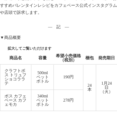
すすめバレンタインレシピをカフェベース公式インスタグラム
や店頭で訴求します。
― 記 ―
▼商品概要
希望小売価格
商品名
容量
梱包
発売期日
（税別）
クラフトボ
500ml
ス トリュフ
ペット
190
円
ショコララ
ボトル
テ
1
月
24
24
日
本
（火）
ボス カフェ
340ml
ベース カフ
ペット
278円
ェモカ
ボトル