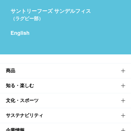
サントリーフーズ サンデルフィス
（ラグビー部）
English
商品
商品TOP
知る・楽しむ
商品一覧
知る・楽しむTOP
文化・スポーツ
商品発売情報
キャンペーン
文化・スポーツTOP
サステナビリティ
栄養成分一覧
工場見学
サントリーホール
サステナビリティTOP
企業情報