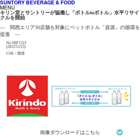
SUNTORY BEVERAGE & FOOD
MENU
キリン堂とサントリーが協働し「ボトルtoボトル」水平リサイ
クルを開始
― 関西エリア30店舗を対象にペットボトル「資源」の循環を
促進 ―
掲載番号
No.SBF1323
掲載日
(2022/12/23)
カテゴリー
CSR・環境
企業名
画像ダウンロードはこちら