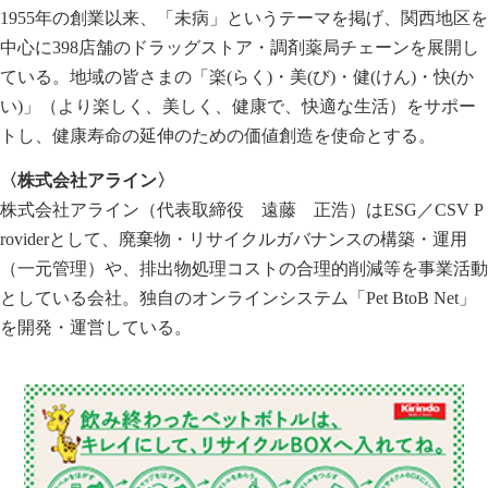
1955年の創業以来、「未病」というテーマを掲げ、関西地区を
中心に398店舗のドラッグストア・調剤薬局チェーンを展開し
ている。地域の皆さまの「楽(らく)・美(び)・健(けん)・快(か
い)」（より楽しく、美しく、健康で、快適な生活）をサポー
トし、健康寿命の延伸のための価値創造を使命とする。
〈株式会社アライン〉
株式会社アライン（代表取締役 遠藤 正浩）はESG／CSV P
roviderとして、廃棄物・リサイクルガバナンスの構築・運用
（一元管理）や、排出物処理コストの合理的削減等を事業活動
としている会社。独自のオンラインシステム「Pet BtoB Net」
を開発・運営している。