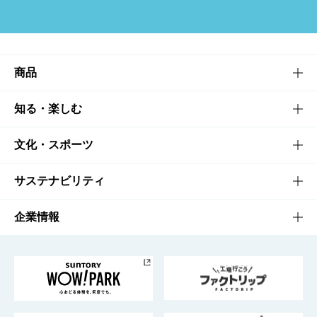
商品
商品TOP
知る・楽しむ
商品一覧
知る・楽しむTOP
文化・スポーツ
商品発売情報
キャンペーン
文化・スポーツTOP
サステナビリティ
栄養成分一覧
工場見学
サントリーホール
サステナビリティTOP
企業情報
お料理・お酒レシピ
サントリー美術館
トップメッセージ
企業情報TOP
地域情報
サントリーサンバーズ大阪
サントリーが考えるサステナビリティ経営
企業概要