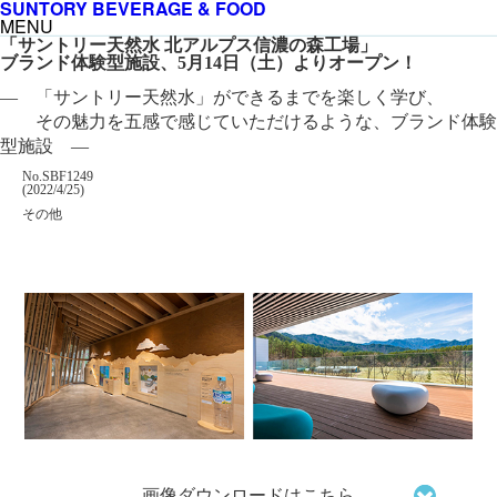
SUNTORY BEVERAGE & FOOD
MENU
「サントリー天然水 北アルプス信濃の森工場」
ブランド体験型施設、5月14日（土）よりオープン！
― 「サントリー天然水」ができるまでを楽しく学び、
その魅力を五感で感じていただけるような、ブランド体験
型施設 ―
掲載番号
No.SBF1249
掲載日
(2022/4/25)
カテゴリー
その他
企業名
画像ダウンロードはこちら