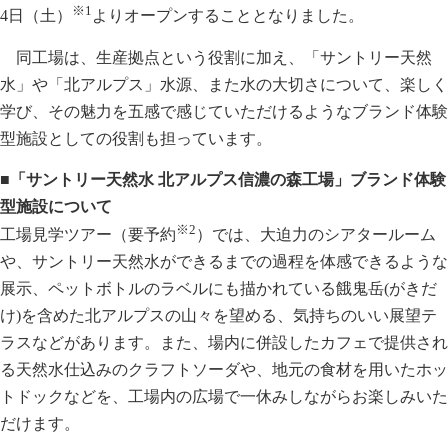
※1
4日（土）
よりオープンすることとなりました。
同工場は、生産拠点という役割に加え、「サントリー天然
水」や「北アルプス」水源、また水の大切さについて、楽しく
学び、その魅力を五感で感じていただけるようなブランド体験
型施設としての役割も担っています。
■「サントリー天然水 北アルプス信濃の森工場」ブランド体験
型施設について
※2
工場見学ツアー（要予約
）では、大迫力のシアタールーム
や、サントリー天然水ができるまでの過程を体感できるような
展示、ペットボトルのラベルにも描かれている餓鬼岳(がきだ
け)を含めた北アルプスの山々を望める、気持ちのいい展望テ
ラスなどがあります。また、場内に併設したカフェで提供され
る天然水仕込みのクラフトソーダや、地元の食材を用いたホッ
トドックなどを、工場内の広場で一休みしながらお楽しみいた
だけます。