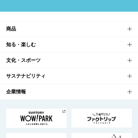
商品
商品TOP
知る・楽しむ
商品一覧
知る・楽しむTOP
文化・スポーツ
商品発売情報
キャンペーン
文化・スポーツTOP
サステナビリティ
栄養成分一覧
工場見学
サントリーホール
サステナビリティTOP
企業情報
お料理・お酒レシピ
サントリー美術館
トップメッセージ
企業情報TOP
地域情報
サントリーサンバーズ大阪
サントリーが考えるサステナビリティ経営
企業概要
東京サントリーサンゴリアス
ESG情報ポータル
グループ企業一覧