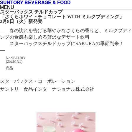
SUNTORY BEVERAGE & FOOD
MENU
スターバックス チルドカップ
「さくらホワイトチョコレート WITH ミルクプディング」
2月8日（火）新発売
― 春の訪れを告げる華やかなさくらの香りと、ミルクプディ
ングの食感も楽しめる贅沢なデザート飲料
スターバックスチルドカップにSAKURAの季節到来！
―
掲載番号
No.SBF1203
掲載日
(2022/1/25)
カテゴリー
商品
企業名
スターバックス・コーポレーション
サントリー食品インターナショナル株式会社