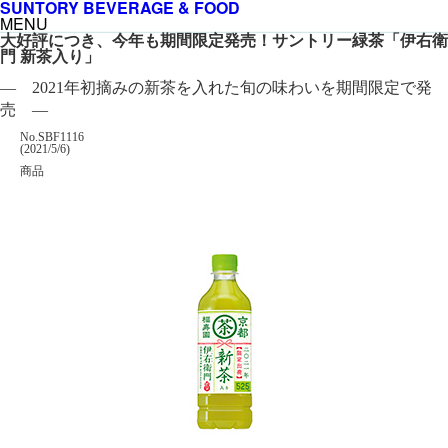
SUNTORY BEVERAGE & FOOD
MENU
大好評につき、今年も期間限定発売！サントリー緑茶「伊右衛
門 新茶入り」
― 2021年初摘みの新茶を入れた旬の味わいを期間限定で発
売 ―
掲載番号
No.SBF1116
掲載日
(2021/5/6)
カテゴリー
商品
企業名