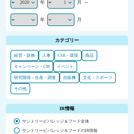
年
月
～
年
月
カテゴリー
経営・財務
人事
CSR・環境
商品
キャンペーン・CM
イベント
研究開発・生産・調査
自販機
文化・スポーツ
その他
IR情報
サントリービバレッジ＆フード全体
サントリービバレッジ＆フードのIR情報