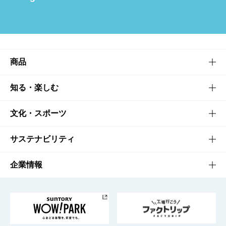
商品
商品TOP
知る・楽しむ
商品一覧
知る・楽しむTOP
文化・スポーツ
商品発売情報
キャンペーン
文化・スポーツTOP
サステナビリティ
栄養成分一覧
工場見学
サントリーホール
サステナビリティTOP
企業情報
お料理・お酒レシピ
サントリー美術館
トップメッセージ
企業情報TOP
地域情報
サントリーサンバーズ大阪
サントリーが考えるサステナビリティ経営
企業概要