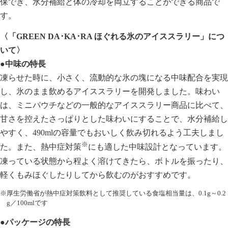
保でき、水分補給と体の冷却を両立することができる商品で
す。
〈「GREEN DA･KA･RA ほぐれる氷のアイススラリー」につ
いて〉
●中味の特長
凍らせた時に、小さく、流動的な氷の塊になる中味配合を実現
し、氷のまま飲めるアイススラリーを開発しました。味わい
は、ミニパウチなどの一般的なアイススラリー商品に比べて、
甘さを控えたさっぱりとした味わいにすることで、水分補給し
やすく、490mlの容量でもおいしく飲み切れるよう工夫しまし
※
た。また、熱中症対策
にも適した中味設計となっています。
凍っている状態から程よく溶けてきたら、ボトルを振ったり、
軽くもみほぐしたりしてから飲むのがおすすめです。
※厚生労働省が熱中症対策飲料として推奨している食塩相当量は、0.1g～0.2
g／100mlです
●パッケージの特長