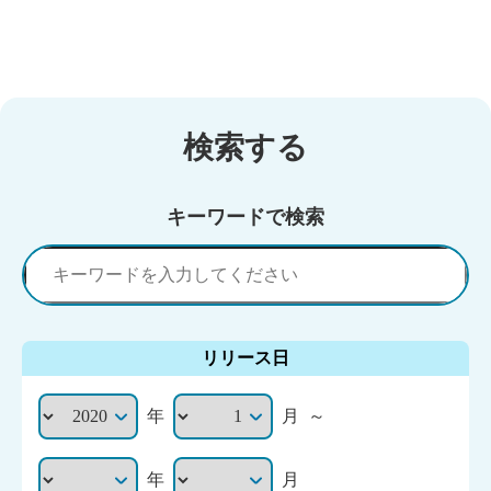
検索する
キーワードで検索
リリース日
年
月
～
年
月