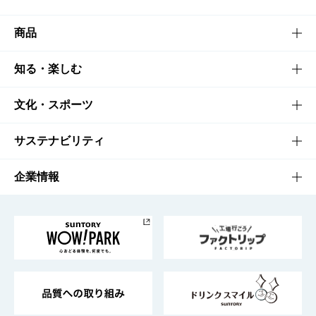
商品
商品TOP
知る・楽しむ
商品一覧
知る・楽しむTOP
文化・スポーツ
商品発売情報
キャンペーン
文化・スポーツTOP
サステナビリティ
栄養成分一覧
工場見学
サントリーホール
サステナビリティTOP
企業情報
お料理・お酒レシピ
サントリー美術館
トップメッセージ
企業情報TOP
地域情報
サントリーサンバーズ大阪
サントリーが考えるサステナビリティ経営
企業概要
東京サントリーサンゴリアス
ESG情報ポータル
グループ企業一覧
サントリースポーツ
サステナビリティストーリーズ
事業所一覧