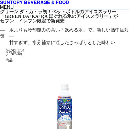
SUNTORY BEVERAGE & FOOD
MENU
グリーン ダ・カ・ラ初！ペットボトルのアイススラリー
「GREEN DA･KA･RA ほぐれる氷のアイススラリー」が
セブン－イレブン限定で新発売
― 水よりも冷却能力の高い「飲める氷」で、新しい熱中症対
策 ―
― 甘すぎず、水分補給に適したさっぱりとした味わい ―
掲載番号
No.SBF1704
掲載日
(2026/6/30)
カテゴリー
商品
企業名