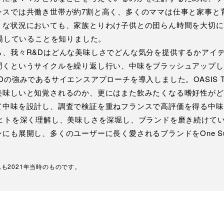
ンスでは共働き世帯が約7割と高く、多くのママは仕事と家事と
うな状況においても、家族とりわけ子供との団らん時間を大切に
登場していることを知りました。
ら、我々R&Dはどんな美味しさでどんな気分を提供するかアイ
聞くというサイクルを繰り返し行い、中味をブラッシュアップし
の強みであるサイエンスアプローチを導入しました。OASIS T
美味しいと知覚されるのか、更にはまた飲みたくなる嗜好性がど
て中味を設計し、調査で検証を重ねフランスで高評価を得る中味
、ヒトを深く理解し、美味しさを深堀し、ブランドを磨き続けて
にも展開し、多くのユーザーに長く愛されるブランドをOne Sun
も2021年当時のものです。