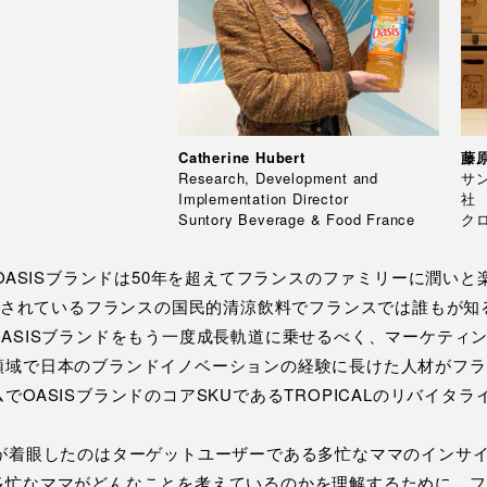
Catherine Hubert
藤
Research, Development and
サ
Implementation Director
社
Suntory Beverage & Food France
ク
たOASISブランドは50年を超えてフランスのファミリーに潤い
て愛されているフランスの国民的清涼飲料でフランスでは誰もが
ASISブランドをもう一度成長軌道に乗せるべく、マーケティン
域で日本のブランドイノベーションの経験に長けた人材がフラン
OASISブランドのコアSKUであるTROPICALのリバイタラ
が着眼したのはターゲットユーザーである多忙なママのインサイト
多忙なママがどんなことを考えているのかを理解するために、フ