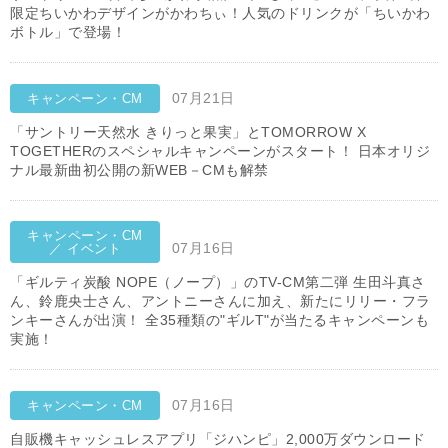
限定ちいかわデザインがかわちぃ！人気のドリンクが「ちいかわ
ボトル」で登場！
07月21日
キャンペーン・CM
「サントリー天然水 きりっと果実」とTOMORROW X
TOGETHERのスペシャルキャンペーンがスタート！ 日本オリジ
ナル最新曲初公開の新WEB－CMも解禁
キャンペーン・CM
07月16日
／ イベント
「ギルティ炭酸 NOPE（ノープ）」のTV-CM第二弾 生田斗真さ
ん、鈴鹿央士さん、アントニーさんに加え、新たにリリー・フラ
ンキーさんが出演！ 全35種類の"ギルT"が当たるキャンペーンも
実施！
07月16日
キャンペーン・CM
自販機キャッシュレスアプリ「ジハンピ」2,000万ダウンロード