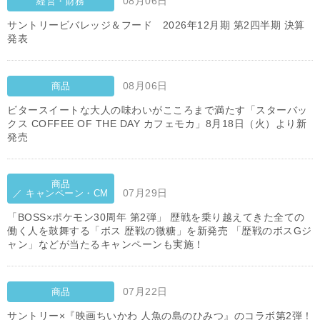
08月06日
経営・財務
サントリービバレッジ＆フード 2026年12月期 第2四半期 決算
発表
08月06日
商品
ビタースイートな大人の味わいがこころまで満たす「スターバッ
クス COFFEE OF THE DAY カフェモカ」8月18日（火）より新
発売
商品
07月29日
／ キャンペーン・CM
「BOSS×ポケモン30周年 第2弾」 歴戦を乗り越えてきた全ての
働く人を鼓舞する「ボス 歴戦の微糖」を新発売 「歴戦のボスGジ
ャン」などが当たるキャンペーンも実施！
07月22日
商品
サントリー×『映画ちいかわ 人魚の島のひみつ』のコラボ第2弾！