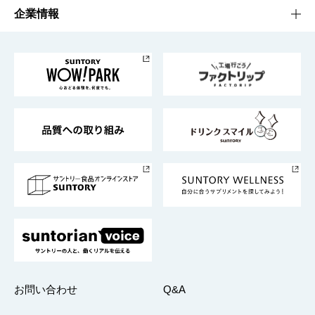
栄養成分一覧
工場見学
サントリーホール
サステナビリティTOP
企業情報
お料理・お酒レシピ
サントリー美術館
トップメッセージ
企業情報TOP
地域情報
サントリーサンバーズ大阪
サントリーが考えるサステナビリティ経営
企業概要
東京サントリーサンゴリアス
ESG情報ポータル
グループ企業一覧
サントリースポーツ
サステナビリティストーリーズ
事業所一覧
採用情報
お問い合わせ
Q&A