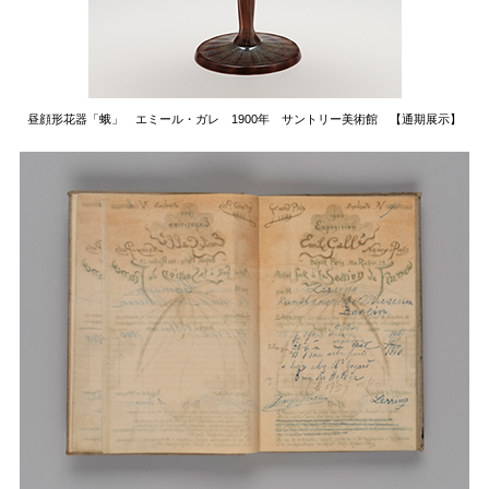
昼顔形花器「蛾」 エミール・ガレ 1900年
サントリー美術館 【通期展示】