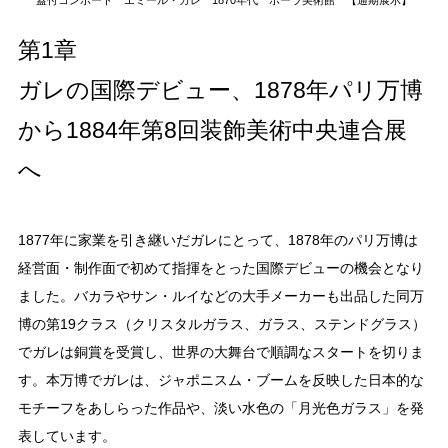
蓋付コンポート エミール・ガレ 1870年代
ポーラ美術館 【通期展示】
第1章
ガレの国際デビュー、1878年パリ万博
から1884年第8回装飾美術中央連合展
へ
1877年に家業を引き継いだガレにとって、1878年のパリ万博は
経営面・制作面で初めて指揮をとった国際デビューの機会となり
ました。バカラやサン・ルイなどの大手メーカーも出品した同万
博の第19クラス（クリスタルガラス、ガラス、ステンドグラス）
でガレは銅賞を受賞し、世界の大舞台で順調なスタートを切りま
す。本万博でガレは、ジャポニスム・ブームを反映した日本的な
モチーフをあしらった作品や、淡い水色の「月光色ガラス」を発
表しています。