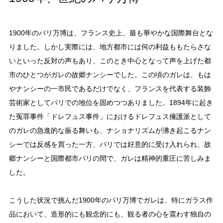
1900年のパリ万博は、フランス史上、最も華やかな国際舞台とな
りました。しかし実際には、地方都市には何の利益ももたらさな
いといった反対の声もあり、このとき中心となって声を上げた都
市のひとつがガレの故郷ナンシーでした。この頃のガレは、もは
やナンシーの一市民であるだけでなく、フランスを代表する装飾
芸術家としてパリでの地位を固めつつありました。1894年に起き
た冤罪事件「ドレフュス事件」におけるドレフュス擁護派として
のガレの急進的な振る舞いも、ナショナリズムが沸き起こるナン
シーでは反感を買った一方、パリでは好意的に受け入れられ、故
郷ナンシーと国際都市パリの間で、ガレは精神的重圧に苦しみま
した。
こうした状況で挑んだ1900年のパリ万博でガレは、特にガラス作
品において、造形的にも観念的にも、観る者の心を震わす独自の