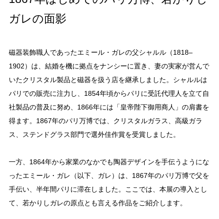
ガレの面影
磁器装飾職人であったエミール・ガレの父シャルル（1818–
1902）は、結婚を機に拠点をナンシーに置き、妻の実家が営んで
いたクリスタル製品と磁器を扱う店を継承しました。シャルルは
パリでの販売に注力し、1854年頃からパリに受託代理人を立て自
社製品の普及に努め、1866年には「皇帝陛下御用商人」の肩書を
得ます。1867年のパリ万博では、クリスタルガラス、高級ガラ
ス、ステンドグラス部門で選外佳作賞を受賞しました。
一方、1864年から家業のなかでも陶器デザインを手伝うようにな
ったエミール・ガレ（以下、ガレ）は、1867年のパリ万博で父を
手伝い、半年間パリに滞在しました。ここでは、本展の導入とし
て、若かりしガレの原点とも言える作品をご紹介します。