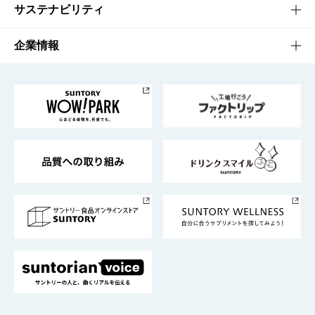
商品発売情報
キャンペーン
文化・スポーツTOP
サステナビリティ
栄養成分一覧
工場見学
サントリーホール
サステナビリティTOP
企業情報
お料理・お酒レシピ
サントリー美術館
トップメッセージ
企業情報TOP
地域情報
サントリーサンバーズ大阪
サントリーが考えるサステナビリティ経営
企業概要
東京サントリーサンゴリアス
ESG情報ポータル
グループ企業一覧
サントリースポーツ
サステナビリティストーリーズ
事業所一覧
採用情報