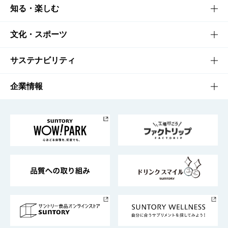
商品TOP
知る・楽しむ
商品一覧
知る・楽しむTOP
文化・スポーツ
商品発売情報
キャンペーン
文化・スポーツTOP
サステナビリティ
栄養成分一覧
工場見学
サントリーホール
サステナビリティTOP
企業情報
お料理・お酒レシピ
サントリー美術館
トップメッセージ
企業情報TOP
地域情報
サントリーサンバーズ大阪
サントリーが考えるサステナビリティ経営
企業概要
東京サントリーサンゴリアス
ESG情報ポータル
グループ企業一覧
サントリースポーツ
サステナビリティストーリーズ
事業所一覧
採用情報