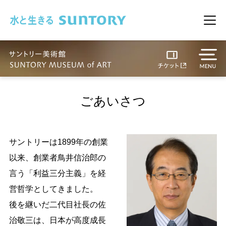
このページの本文へ移動
メニ
ごあいさつ
サントリーは1899年の創業
以来、創業者鳥井信治郎の
言う「利益三分主義」を経
営哲学としてきました。
後を継いだ二代目社長の佐
治敬三は、日本が高度成長