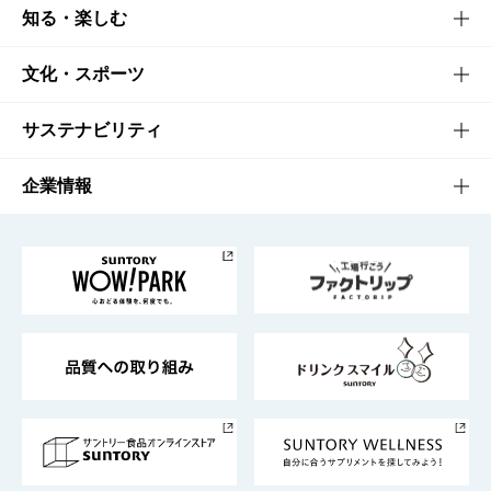
商品TOP
知る・楽しむ
商品一覧
知る・楽しむTOP
文化・スポーツ
商品発売情報
キャンペーン
文化・スポーツTOP
サステナビリティ
栄養成分一覧
工場見学
サントリーホール
サステナビリティTOP
企業情報
お料理・お酒レシピ
サントリー美術館
トップメッセージ
企業情報TOP
地域情報
サントリーサンバーズ大阪
サントリーが考えるサステナビリティ経営
企業概要
東京サントリーサンゴリアス
ESG情報ポータル
グループ企業一覧
サントリースポーツ
サステナビリティストーリーズ
事業所一覧
採用情報