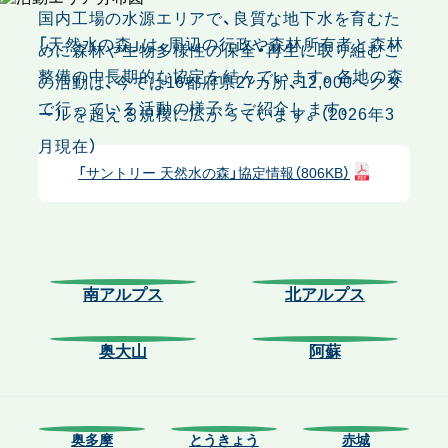
国内工場の水源エリアで、良質な地下水を育むた
「天然水の森」は、周辺の行政や森林所有者と森林
めに森林や生物多様性の保全・再生に取り組むこ
整備の中長期的な協定を結んでいます。各地の森
の活動は、今では16都府県27カ所、12,000ヘクタ
で行っている活動の様子をご紹介します。
ールを超える規模に広がっています。（2026年3
月現在）
「サントリー 天然水の森」協定情報（806KB）
南アルプス
北アルプス
奥大山
阿蘇
奥多摩
とうきょう
赤城