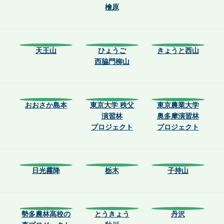
檜原
天王山
ひょうご
きょうと西山
西脇門柳山
おおさか島本
東京大学 秩父
東京農業大学
演習林
奥多摩演習林
プロジェクト
プロジェクト
日光霧降
栃木
子持山
勢多農林高校の
とうきょう
丹沢