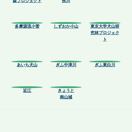
森プロジェクト
秋川
多摩源流小菅
しずおか小山
東京大学犬山研
究林プロジェク
ト
あいち犬山
ぎふ中津川
ぎふ東白川
近江
きょうと
南山城