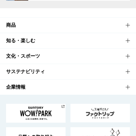
商品
商品TOP
知る・楽しむ
商品一覧
知る・楽しむTOP
文化・スポーツ
商品発売情報
キャンペーン
文化・スポーツTOP
サステナビリティ
栄養成分一覧
工場見学
サントリーホール
サステナビリティTOP
企業情報
お料理・お酒レシピ
サントリー美術館
トップメッセージ
企業情報TOP
地域情報
サントリーサンバーズ大阪
サントリーが考えるサステナビリティ経営
企業概要
東京サントリーサンゴリアス
ESG情報ポータル
グループ企業一覧