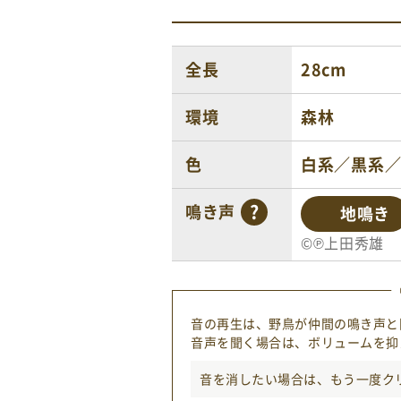
全長
28cm
環境
森林
色
白系／黒系
鳴き声
地鳴き
©℗上田秀雄
音の再生は、野鳥が仲間の鳴き声と
音声を聞く場合は、ボリュームを抑
音を消したい場合は、もう一度
ク