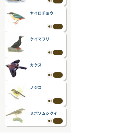
ヤイロチョウ
ケイマフリ
カケス
ノジコ
メボソムシクイ