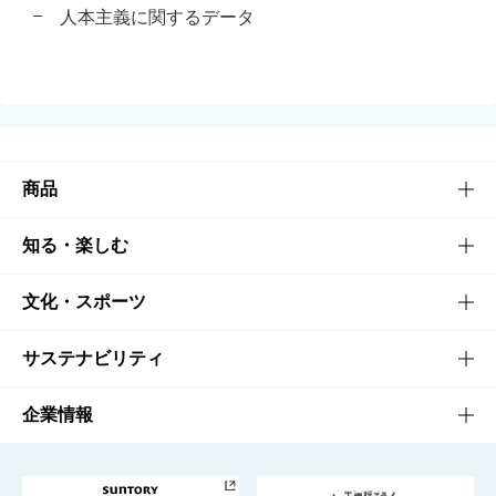
人本主義に関するデータ
商品
商品TOP
知る・楽しむ
商品一覧
知る・楽しむTOP
文化・スポーツ
商品発売情報
キャンペーン
文化・スポーツTOP
サステナビリティ
栄養成分一覧
工場見学
サントリーホール
サステナビリティTOP
企業情報
お料理・お酒レシピ
サントリー美術館
トップメッセージ
企業情報TOP