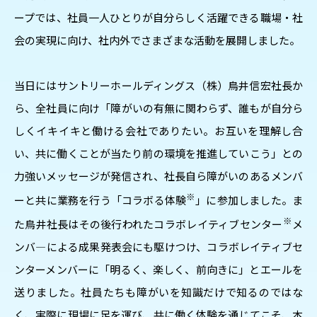
ープでは、社員一人ひとりが自分らしく活躍できる職場・社
会の実現に向け、社内外でさまざまな活動を展開しました。
当日にはサントリーホールディングス（株）鳥井信宏社長か
ら、全社員に向け「障がいの有無に関わらず、誰もが自分ら
しくイキイキと働ける会社でありたい。お互いを理解し合
い、共に働くことが当たり前の環境を推進していこう」との
力強いメッセージが発信され、社長自ら障がいのあるメンバ
※
ーと共に業務を行う「コラボる体験
」に参加しました。ま
※
た鳥井社長はその後行われたコラボレイティブセンター
メ
ンバ―による成果発表会にも駆けつけ、コラボレイティブセ
ンターメンバーに「明るく、楽しく、前向きに」とエールを
送りました。社員たちも障がいを知識だけで知るのではな
く、実際に現場に足を運び、共に働く体験を通じてこそ、本