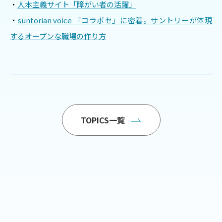
・
人本主義サイト「障がい者の活躍」
・
suntorian voice 「コラボセ」に密着。サントリーが体現
するオープンな職場の作り方
TOPICS一覧