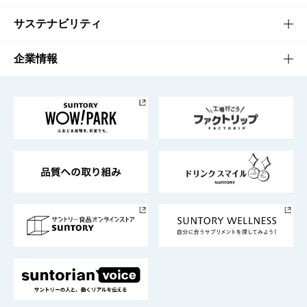
商品発売情報
キャンペーン
文化・スポーツTOP
サステナビリティ
栄養成分一覧
工場見学
サントリーホール
サステナビリティTOP
企業情報
お料理・お酒レシピ
サントリー美術館
トップメッセージ
企業情報TOP
地域情報
サントリーサンバーズ大阪
サントリーが考えるサステナビリティ経営
企業概要
東京サントリーサンゴリアス
ESG情報ポータル
グループ企業一覧
サントリースポーツ
サステナビリティストーリーズ
事業所一覧
採用情報