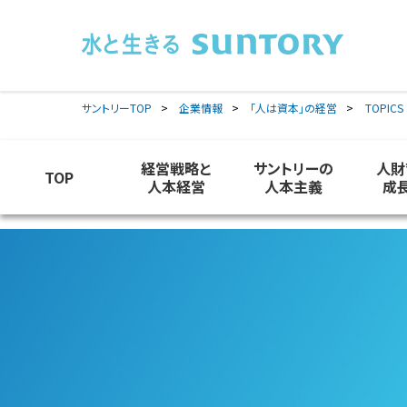
このページの本文へ移動
サントリーTOP
企業情報
「人は資本」の経営
TOPICS
経営戦略と
サントリーの
人財
TOP
人本経営
人本主義
成