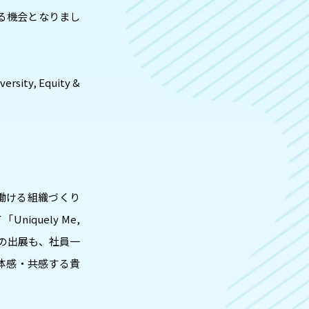
る機会となりまし
, Equity &
働ける組織づくり
quely Me,
回の出展も、社員一
て体感・共感する貴