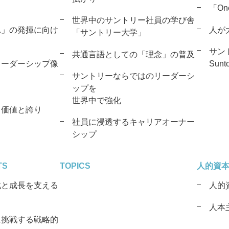
「On
世界中のサントリー社員の学び舎
れ」の発揮に向け
人が
「サントリー大学」
サン
共通言語としての「理念」の普及
リーダーシップ像
Sunto
サントリーならではのリーダーシ
ップを
世界中で強化
く価値と誇り
社員に浸透するキャリアオーナー
シップ
TS
TOPICS
人的資
戦と成長を支える
人的
人本
に挑戦する戦略的