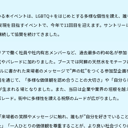
る本イベントは、LGBTQ＋をはじめとする多様な個性を讃え、
実現を目指すイベントで、今年で11回目を迎えます。サントリー
り継続して協賛を続けてきました。
リアで働く社員や社内有志メンバーなど、過去最多の約40名が参加
営やパレードに加わりました。ブースでは阿蘇の天然水をモチーフ
ールに書かれた来場者のメッセージで"声の虹"をつくる参加型企画
話を通じて、「多様な価値観を認め合うことの大切さ」や「自分ら
が生まれる場となりました。また、当日は企業や業界の垣根を越
パレード。街中に多様性を讃える祝祭のムードが広がりました。
「来場者の笑顔やメッセージに触れ、誰もが"自分を好きでいること
た」「一人ひとりの価値観を尊重することが、より良い社会づくり