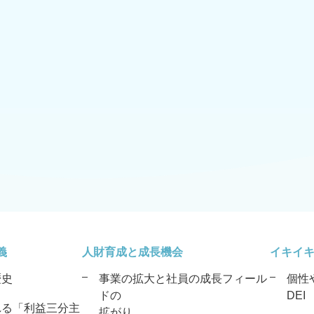
義
人財育成と成長機会
イキイ
歴史
事業の拡大と社員の成長フィール
個性
ドの
DEI
れる「利益三分主
拡がり