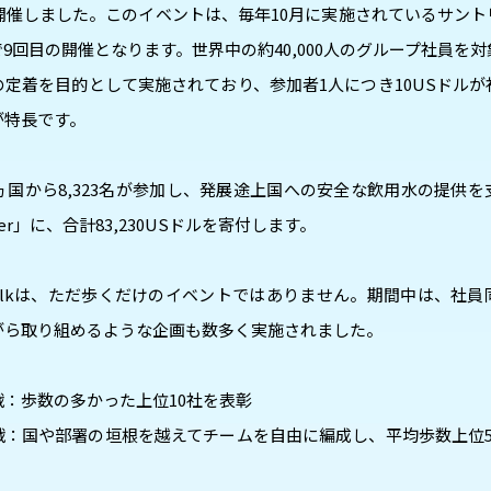
開催しました。このイベントは、毎年10月に実施されているサン
9回目の開催となります。世界中の約40,000人のグループ社員を
定着を目的として実施されており、参加者1人につき10USドル
が特長です。
ヵ国から8,323名が参加し、発展途上国への安全な飲用水の提供
 water」に、合計83,230USドルを寄付します。
ory Walkは、ただ歩くだけのイベントではありません。期間中は、社
がら取り組めるような企画も数多く実施されました。
：歩数の多かった上位10社を表彰
戦：国や部署の垣根を越えてチームを自由に編成し、平均歩数上位5