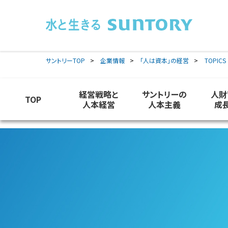
このページの本文へ移動
サントリーTOP
企業情報
「人は資本」の経営
TOPICS
経営戦略と
サントリーの
人財
TOP
人本経営
人本主義
成