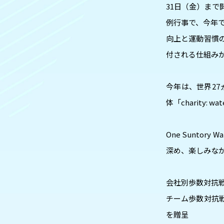
31日（金）まで
例行事で、今年で
向上と運動習慣の
付される仕組み
今年は、世界27
体「charity:
One Sunt
深め、楽しみな
会社別歩数対抗戦
チーム歩数対抗
を贈呈