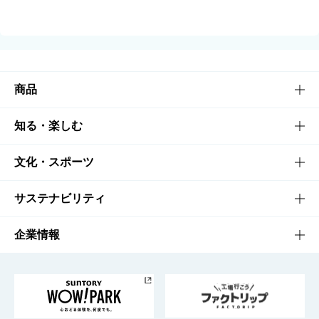
商品
商品TOP
知る・楽しむ
商品一覧
知る・楽しむTOP
文化・スポーツ
商品発売情報
キャンペーン
文化・スポーツTOP
サステナビリティ
栄養成分一覧
工場見学
サントリーホール
サステナビリティTOP
企業情報
お料理・お酒レシピ
サントリー美術館
トップメッセージ
企業情報TOP
地域情報
サントリーサンバーズ大阪
サントリーが考えるサステナビリティ経営
企業概要