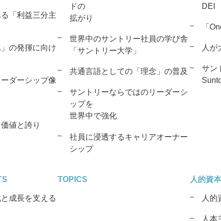
ドの
DEI
れる「利益三分主
拡がり
「On
世界中のサントリー社員の学び舎
れ」の発揮に向け
人が
「サントリー大学」
サン
共通言語としての「理念」の普及
リーダーシップ像
Sunto
サントリーならではのリーダーシ
ップを
世界中で強化
く価値と誇り
社員に浸透するキャリアオーナー
シップ
TS
TOPICS
人的資
戦と成長を支える
人的
人本