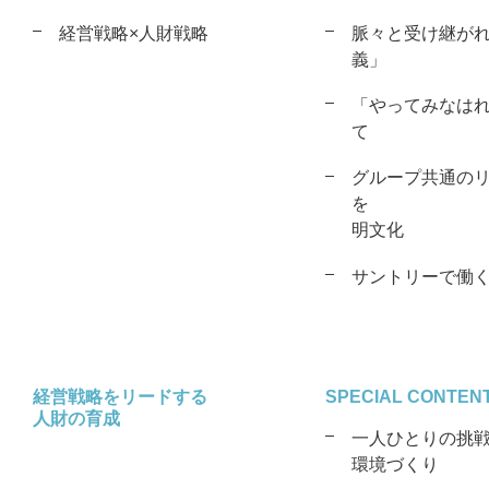
経営戦略×人財戦略
脈々と受け継が
義」
「やってみなは
て
グループ共通の
を
明文化
サントリーで働
経営戦略をリードする
SPECIAL CONTEN
人財の育成
一人ひとりの挑
環境づくり