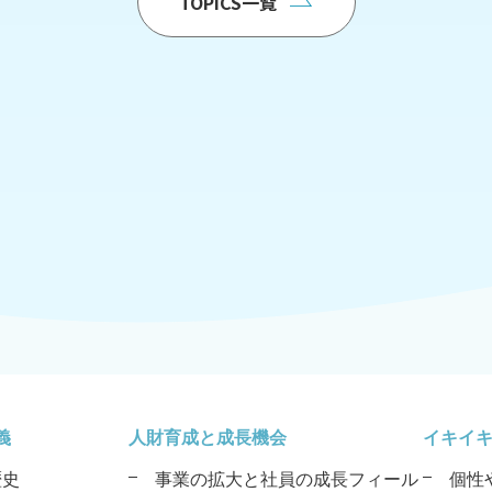
TOPICS一覧
義
人財育成と成長機会
イキイ
歴史
事業の拡大と社員の成長フィール
個性