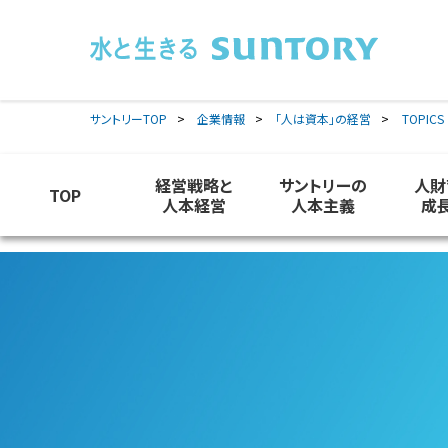
このページの本文へ移動
サントリーTOP
企業情報
「人は資本」の経営
TOPICS
経営戦略と
サントリーの
人財
TOP
人本経営
人本主義
成