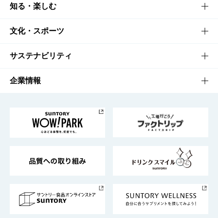
商品TOP
知る・楽しむ
商品一覧
知る・楽しむTOP
文化・スポーツ
商品発売情報
キャンペーン
文化・スポーツTOP
サステナビリティ
栄養成分一覧
工場見学
サントリーホール
サステナビリティTOP
企業情報
お料理・お酒レシピ
サントリー美術館
トップメッセージ
企業情報TOP
地域情報
サントリーサンバーズ大阪
サントリーが考えるサステナビリティ経営
企業概要
東京サントリーサンゴリアス
ESG情報ポータル
グループ企業一覧
サントリースポーツ
サステナビリティストーリーズ
事業所一覧
採用情報