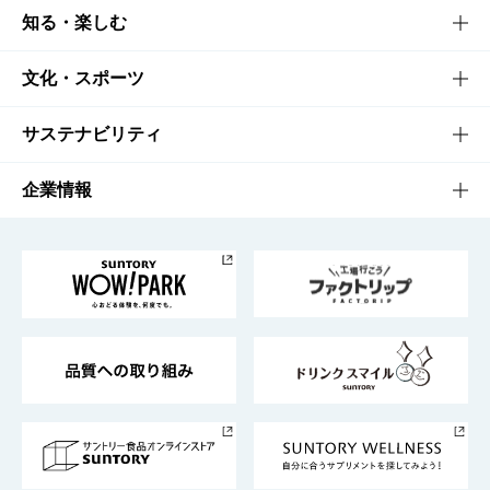
商品TOP
知る・楽しむ
商品一覧
知る・楽しむTOP
文化・スポーツ
商品発売情報
キャンペーン
文化・スポーツTOP
サステナビリティ
栄養成分一覧
工場見学
サントリーホール
サステナビリティTOP
企業情報
お料理・お酒レシピ
サントリー美術館
トップメッセージ
企業情報TOP
地域情報
サントリーサンバーズ大阪
サントリーが考えるサステナビリティ経営
企業概要
東京サントリーサンゴリアス
ESG情報ポータル
グループ企業一覧
サントリースポーツ
サステナビリティストーリーズ
事業所一覧
採用情報