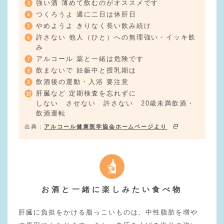
強い酒 薄めて飲むのがオススメです
つくろうよ 週に二日は休肝日
やめようよ きりなく長い飲み続け
許さない 他人（ひと）への無理強い・イッキ飲
み
アルコール 薬と一緒は危険です
飲まないで 妊娠中と授乳期は
飲酒後の運動・入浴 要注意
肝臓など 定期検査を忘れずに
しない させない 許さない 20歳未満飲酒・
飲酒運転
出典：
アルコール健康医学協会ホームページより
お酒と一緒に楽しみたい食べ物
肝臓に負担をかける脂っこいものは、中性脂肪を増や