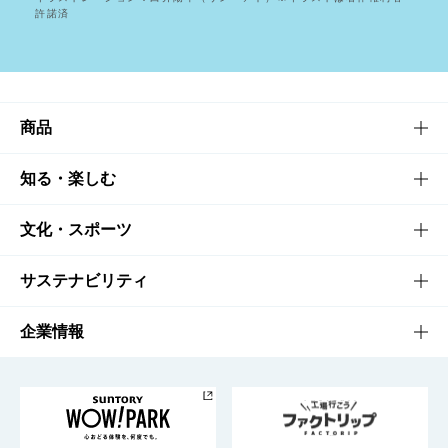
許諾済
商品
商品TOP
知る・楽しむ
商品一覧
知る・楽しむTOP
文化・スポーツ
商品発売情報
キャンペーン
文化・スポーツTOP
サステナビリティ
栄養成分一覧
工場見学
サントリーホール
サステナビリティTOP
企業情報
お料理・お酒レシピ
サントリー美術館
トップメッセージ
企業情報TOP
地域情報
サントリーサンバーズ大阪
サントリーが考えるサステナビリティ経営
企業概要