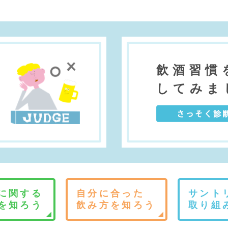
飲酒習慣
う
してみま
に関する
自分に合った
サント
を知ろう
飲み方を知ろう
取り組