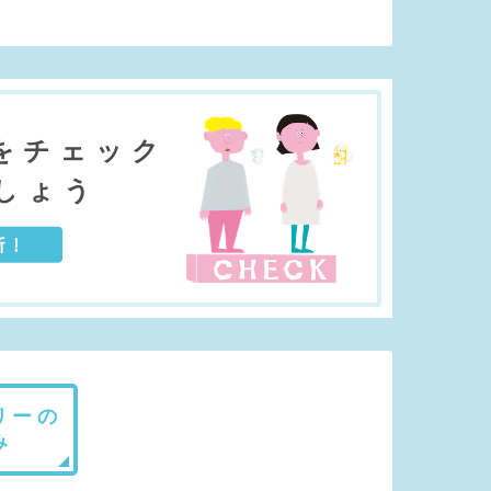
をチェック
しょう
リーの
み