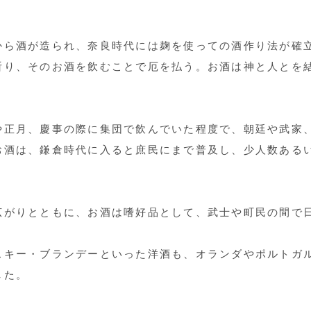
から酒が造られ、奈良時代には麹を使っての酒作り法が確
祈り、そのお酒を飲むことで厄を払う。お酒は神と人とを
や正月、慶事の際に集団で飲んでいた程度で、朝廷や武家
お酒は、鎌倉時代に入ると庶民にまで普及し、少人数ある
広がりとともに、お酒は嗜好品として、武士や町民の間で
スキー・ブランデーといった洋酒も、オランダやポルトガ
した。