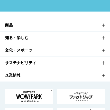
商品
商品TOP
知る・楽しむ
商品一覧
知る・楽しむTOP
文化・スポーツ
商品発売情報
キャンペーン
文化・スポーツTOP
サステナビリティ
栄養成分一覧
工場見学
サントリーホール
サステナビリティTOP
企業情報
お料理・お酒レシピ
サントリー美術館
トップメッセージ
企業情報TOP
地域情報
サントリーサンバーズ大阪
サントリーが考えるサステナビリティ経営
企業概要