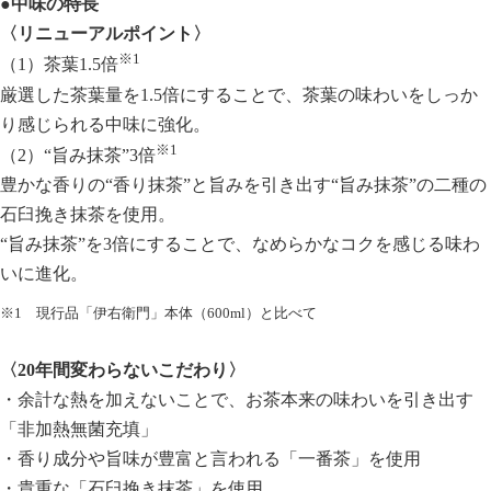
●中味の特長
〈リニューアルポイント〉
※1
（1）茶葉1.5倍
厳選した茶葉量を1.5倍にすることで、茶葉の味わいをしっか
り感じられる中味に強化。
※1
（2）“旨み抹茶”3倍
豊かな香りの“香り抹茶”と旨みを引き出す“旨み抹茶”の二種の
石臼挽き抹茶を使用。
“旨み抹茶”を3倍にすることで、なめらかなコクを感じる味わ
いに進化。
※1 現行品「伊右衛門」本体（600ml）と比べて
〈20年間変わらないこだわり〉
・余計な熱を加えないことで、お茶本来の味わいを引き出す
「非加熱無菌充填」
・香り成分や旨味が豊富と言われる「一番茶」を使用
・貴重な「石臼挽き抹茶」を使用