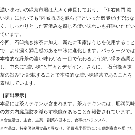
濃い味わいの緑茶市場は大きく伸長しており、「伊右衛門 濃
い味」においても“内臓脂肪を減らす”といった機能だけではな
く、しっかりとした苦渋みを感じる濃い味わいも好評いただい
ています。
今回、石臼挽き抹茶に加え、新たに玉露ほうじを使用すること
で、より濃く満足感のある中味に進化します。パッケージでは
本格的な緑茶の濃い味わいが一目で伝わるよう深い緑を基調と
し、中央に“濃い味”と堂々とデザイン。さらに、“石臼挽き抹
茶の旨み”と記載することで本格的な濃い味緑茶であることを
表現しています。
［届出表示］
本品には茶カテキンが含まれます。茶カテキンには、肥満気味
の方の内臓脂肪を減らす機能があることが報告されています。
※食生活は、主食、主菜、副菜を基本に、食事のバランスを。
※本品は、特定保健用食品と異なり、消費者庁長官による個別審査を受けた