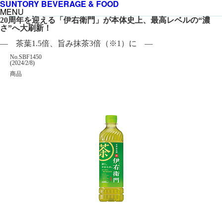
SUNTORY BEVERAGE & FOOD
MENU
20周年を迎える「伊右衛門」が本体史上、最高レベルの“濃
さ”へ大刷新！
― 茶葉1.5倍、旨み抹茶3倍（※1）に ―
掲載番号
No.SBF1450
掲載日
(2024/2/8)
カテゴリー
商品
企業名