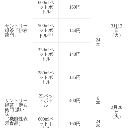
600mlペ
ットボ
160円
トル
500mlペ
サントリー
3月12
ットボ
緑茶「伊右
144円
日
※2
衛門」
（火）
トル
24
本
350mlペ
ットボ
140円
トル
280mlペ
ットボ
135円
トル
2Lペッ
6
サントリー
トボト
400円
本
緑茶「伊右
ル
2月20
衛門 濃い
日
味」
（火）
（機能性表
600mlペ
24
示食品）
ットボ
160円
本