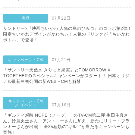
07月22日
商品
サントリー×『映画ちいかわ 人魚の島のひみつ』のコラボ第2弾！
限定ちいかわデザインがかわちぃ！人気のドリンクが「ちいかわ
ボトル」で登場！
07月21日
キャンペーン・CM
「サントリー天然水 きりっと果実」とTOMORROW X
TOGETHERのスペシャルキャンペーンがスタート！ 日本オリジ
ナル最新曲初公開の新WEB－CMも解禁
キャンペーン・CM
07月16日
／ イベント
「ギルティ炭酸 NOPE（ノープ）」のTV-CM第二弾 生田斗真さ
ん、鈴鹿央士さん、アントニーさんに加え、新たにリリー・フラ
ンキーさんが出演！ 全35種類の"ギルT"が当たるキャンペーンも
実施！