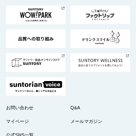
お料理・お酒レシピ
サントリー美術館
トップメッセージ
企業情報TOP
地域情報
サントリーサンバーズ大阪
サントリーが考えるサステナビリティ経営
企業概要
東京サントリーサンゴリアス
ESG情報ポータル
グループ企業一覧
サントリースポーツ
サステナビリティストーリーズ
事業所一覧
採用情報
お問い合わせ
Q&A
マイページ
メールマガジン
公式SNS一覧