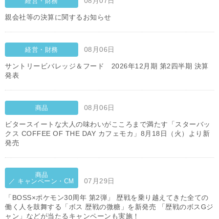
08月07日
経営・財務
親会社等の決算に関するお知らせ
08月06日
経営・財務
サントリービバレッジ＆フード 2026年12月期 第2四半期 決算
発表
08月06日
商品
ビタースイートな大人の味わいがこころまで満たす「スターバッ
クス COFFEE OF THE DAY カフェモカ」8月18日（火）より新
発売
商品
07月29日
／ キャンペーン・CM
「BOSS×ポケモン30周年 第2弾」 歴戦を乗り越えてきた全ての
働く人を鼓舞する「ボス 歴戦の微糖」を新発売 「歴戦のボスGジ
ャン」などが当たるキャンペーンも実施！