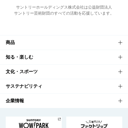
サントリーホールディングス株式会社は公益財団法人
サントリー芸術財団のすべての活動を応援しています。
商品
商品TOP
知る・楽しむ
商品一覧
知る・楽しむTOP
文化・スポーツ
商品発売情報
キャンペーン
文化・スポーツTOP
サステナビリティ
栄養成分一覧
工場見学
サントリーホール
サステナビリティTOP
企業情報
お料理・お酒レシピ
サントリー美術館
トップメッセージ
企業情報TOP
地域情報
サントリーサンバーズ大阪