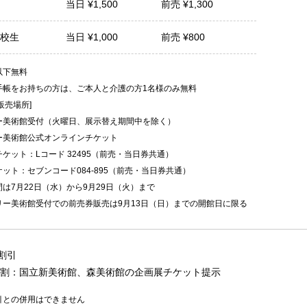
当日 ¥
1,500
前売 ¥
1,300
校生
当日 ¥
1,000
前売 ¥
800
以下無料
手帳をお持ちの方は、ご本人と介護の方1名様のみ無料
販売場所]
ー美術館受付（火曜日、展示替え期間中を除く）
ー美術館公式オンラインチケット
ケット：Lコード 32495（前売・当日券共通）
ット：セブンコード084-895（前売・当日券共通）
は7月22日（水）から9月29日（火）まで
リー美術館受付での前売券販売は9月13日（日）までの開館日に限る
円割引
割：国立新美術館、森美術館の企画展チケット提示
引との併用はできません