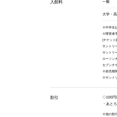
一般
入館料
大学・高
※中学生
※障害者
[チケット
サントリ
サントリ
ローソンチ
セブンチケ
※前売期間
※サント
◇100
割引
・あとろ
※他の割