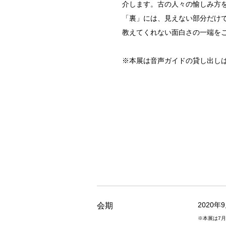
介します。古の人々の愉しみ方
「裏」には、見えない部分だけ
教えてくれない面白さの一端を
※本展は⾳声ガイドの貸し出し
2020年
会期
※本展は7月