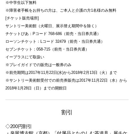
※中学生以下無料
※障害者手帳をお持ちの方は、ご本人と介護の方1名様のみ無料
[チケット販売場所]
サントリー美術館（火曜日、展示替え期間中を除く）
チケットぴあ：Pコード 768-686（前売・当日券共通）
ローソンチケット：Lコード 32479（前売・当日券共通）
セブンチケット：058-715（前売・当日券共通）
イープラスにて取扱い
※プレイガイドでの販売は一般券のみ
※前売期間は2017年11月22日(水)から2018年2月13日（火）まで
※サントリー美術館受付での前売券販売は2017年11月22日（水）から
2018年1月28日（日）までの開館日
割引
◇200円割引
・泉屋博古館（京都）「付属品とたのしむ茶道具」展チケ