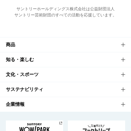
サントリーホールディングス株式会社は公益財団法人
サントリー芸術財団のすべての活動を応援しています。
商品
商品TOP
知る・楽しむ
商品一覧
知る・楽しむTOP
文化・スポーツ
商品発売情報
キャンペーン
文化・スポーツTOP
サステナビリティ
栄養成分一覧
工場見学
サントリーホール
サステナビリティTOP
企業情報
お料理・お酒レシピ
サントリー美術館
トップメッセージ
企業情報TOP