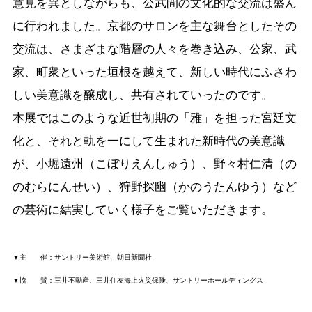
意見を異としながらも、公武間の文化的な交流は盛ん
に行われました。京都のサロンを主な舞台としたその
交流は、さまざまな階層の人々を巻き込み、公家、武
家、町衆といった垣根を越えて、新しい時代にふさわ
しい美意識を醸成し、共有されていったのです。
本展ではこのような近世初期の「雅」を担った宮廷文
化と、それと軌を一にして生まれた新時代の美意識
が、小堀遠州（こぼりえんしゅう）、野々村仁清（の
のむらにんせい）、狩野探幽（かのうたんゆう）など
の芸術に結実していく様子をご覧いただきます。
▼主 催：サントリー美術館、朝日新聞社
▼協 賛：三井不動産、三井住友海上火災保険、サントリーホールディングス