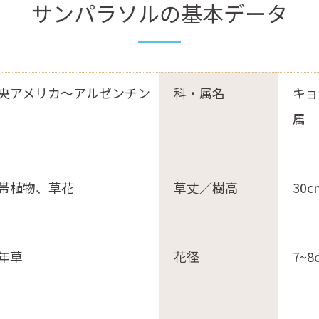
サンパラソルの基本データ
央アメリカ～アルゼンチン
科・属名
キョ
属
帯植物、草花
草丈／樹高
30
一年草
花径
7~