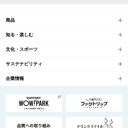
商品
商品TOP
知る・楽しむ
商品一覧
知る・楽しむTOP
文化・スポーツ
商品発売情報
キャンペーン
文化・スポーツTOP
サステナビリティ
栄養成分一覧
工場見学
サントリーホール
サステナビリティTOP
企業情報
お料理・お酒レシピ
サントリー美術館
トップメッセージ
企業情報TOP
地域情報
サントリーサンバーズ大阪
サントリーが考えるサステナビリティ経営
企業概要
東京サントリーサンゴリアス
ESG情報ポータル
グループ企業一覧