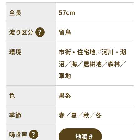
全長
57cm
渡り区分
留鳥
環境
市街・住宅地／河川・湖
沼／海／農耕地／森林／
草地
色
黒系
季節
春／夏／秋／冬
鳴き声
地鳴き