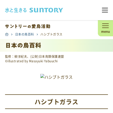
このページの本文へ移動
メニ
menu
日本の鳥百科
ハシブトガラス
監修：柳澤紀夫、(公財)日本鳥類保護連盟
©illustrated by Masayuki Yabuuchi
ハシブトガラス