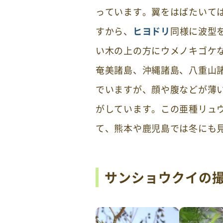
っています。翼をはばたいて
すから、
ヒヨドリ
同様に波型
い木の上の方にウメノキゴケ
奄美諸島、沖縄諸島、八重山
でいますが、顔や腹などが薄
がしています。この亜種リュ
て、熊本や鹿児島では冬にも
サンショウクイの