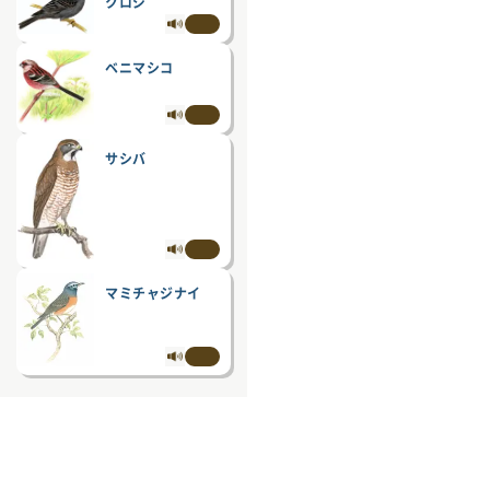
クロジ
ベニマシコ
サシバ
マミチャジナイ