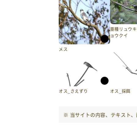
亜種リュウキ
ョウクイ
メス
オス_さえずり
オス_採餌
当サイトの内容、テキスト、