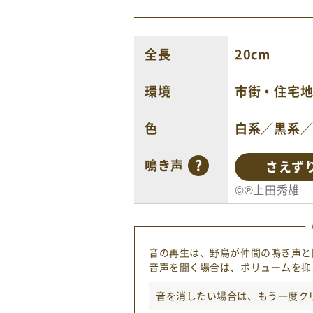
全長
20cm
環境
市街・住宅
色
白系／黒系
鳴き声
さえず
©℗上田秀雄
音の再生は、野鳥が仲間の鳴き声と
音声を聞く場合は、ボリュームを抑
音を消したい場合は、もう一度
ク