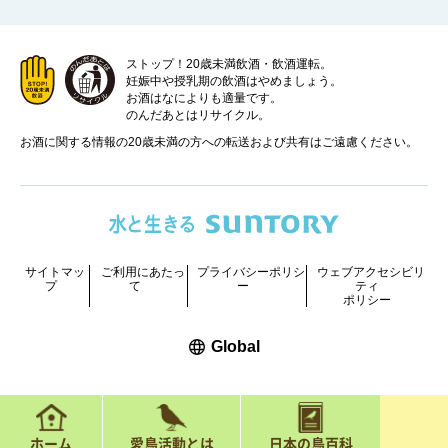
ストップ！20歳未満飲酒・飲酒運転。
妊娠中や授乳期の飲酒はやめましょう。
お酒はなによりも適量です。
のんだあとはリサイクル。
お酒に関する情報の20歳未満の方への転送および共有はご遠慮ください。
サイトマッ
ご利用にあたっ
プライバシーポリシ
ウェブアクセシビリ
プ
て
ー
ティ
ポリシー
新しいウィンドウで開く
Global
COPYRIGHT © SUNTORY HOLDINGS LIMITED.
ALL RIGHTS RESERVED.
ホーム
愛鳥活動とは
日本の鳥百科