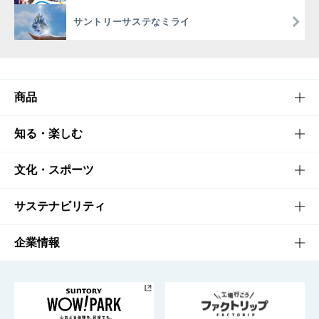
サントリーサステなミライ
商品
商品TOP
知る・楽しむ
商品一覧
知る・楽しむTOP
文化・スポーツ
商品発売情報
キャンペーン
文化・スポーツTOP
サステナビリティ
栄養成分一覧
工場見学
サントリーホール
サステナビリティTOP
企業情報
お料理・お酒レシピ
サントリー美術館
トップメッセージ
企業情報TOP
地域情報
サントリーサンバーズ大阪
サントリーが考えるサステナビリティ経営
企業概要