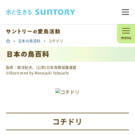
このページの本文へ移動
メニ
menu
日本の鳥百科
コチドリ
監修：柳澤紀夫、(公財)日本鳥類保護連盟
©illustrated by Masayuki Yabuuchi
コチドリ