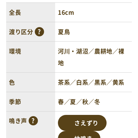
全長
16cm
渡り区分
夏鳥
環境
河川・湖沼／農耕地／裸
地
色
茶系／白系／黒系／黄系
季節
春／夏／秋／冬
鳴き声
さえずり