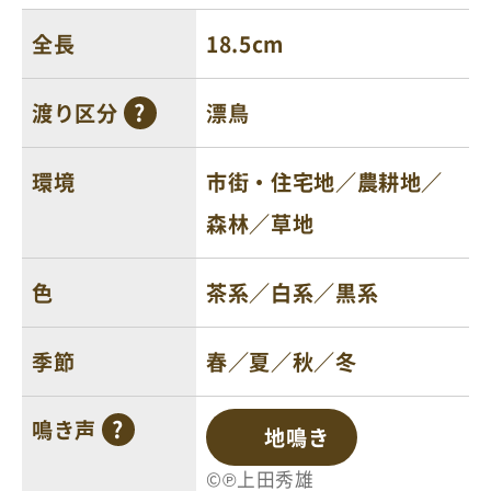
全長
18.5cm
渡り区分
漂鳥
環境
市街・住宅地／農耕地／
森林／草地
色
茶系／白系／黒系
季節
春／夏／秋／冬
鳴き声
地鳴き
©℗上田秀雄