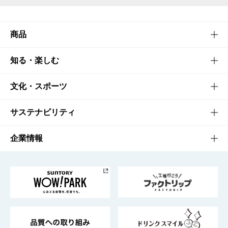
商品
商品TOP
知る・楽しむ
商品一覧
知る・楽しむTOP
文化・スポーツ
商品発売情報
キャンペーン
文化・スポーツTOP
サステナビリティ
栄養成分一覧
工場見学
サントリーホール
サステナビリティTOP
企業情報
お料理・お酒レシピ
サントリー美術館
トップメッセージ
企業情報TOP
地域情報
サントリーサンバーズ大阪
サントリーが考えるサステナビリティ経営
企業概要
東京サントリーサンゴリアス
ESG情報ポータル
グループ企業一覧