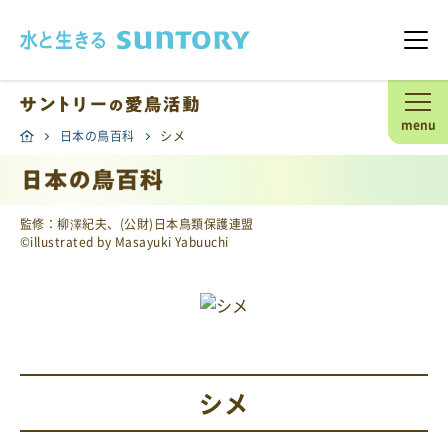
このページの本文へ移動
メニ
menu
日本の鳥百科
シメ
監修：柳澤紀夫、(公財)日本鳥類保護連盟
©illustrated by Masayuki Yabuuchi
シメ