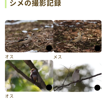
シメの撮影記録
オス
メス
オス