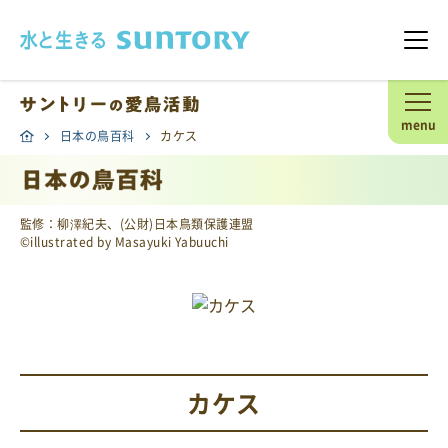
このページの本文へ移動
メニ
menu
日本の鳥百科
カケス
監修：柳澤紀夫、(公財)日本鳥類保護連盟
©illustrated by Masayuki Yabuuchi
カケス