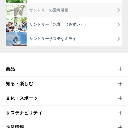
サントリーの愛鳥活動
サントリー「水育」（みずいく）
サントリーサステなミライ
商品
商品TOP
知る・楽しむ
商品一覧
知る・楽しむTOP
文化・スポーツ
商品発売情報
キャンペーン
文化・スポーツTOP
サステナビリティ
栄養成分一覧
工場見学
サントリーホール
サステナビリティTOP
企業情報