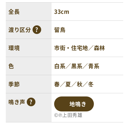
全長
33cm
渡り区分
留鳥
環境
市街・住宅地／森林
色
白系／黒系／青系
季節
春／夏／秋／冬
鳴き声
地鳴き
©℗上田秀雄