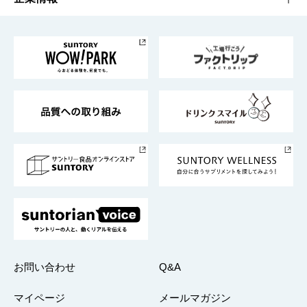
お料理・お酒レシピ
サントリー美術館
トップメッセージ
企業情報TOP
地域情報
サントリーサンバーズ大阪
サントリーが考えるサステナビリティ経営
企業概要
東京サントリーサンゴリアス
ESG情報ポータル
グループ企業一覧
サントリースポーツ
サステナビリティストーリーズ
事業所一覧
採用情報
お問い合わせ
Q&A
マイページ
メールマガジン