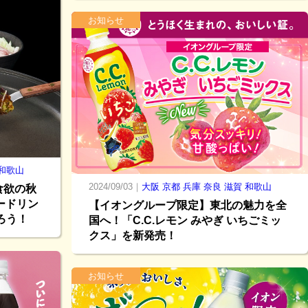
お知らせ
和歌山
2024/09/03｜
大阪
京都
兵庫
奈良
滋賀
和歌山
食欲の秋
ードリン
【イオングループ限定】東北の魅力を全
ろう！
国へ！「C.C.レモン みやぎ いちごミッ
クス」を新発売！
お知らせ