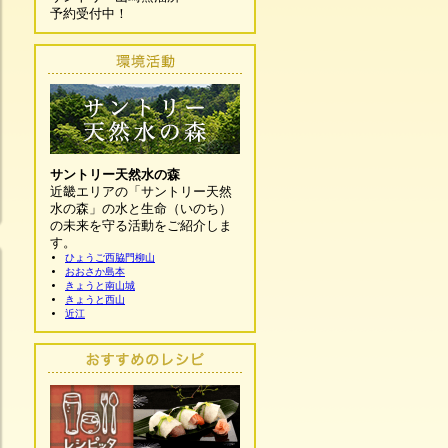
予約受付中！
サントリー天然水の森
近畿エリアの「サントリー天然
水の森」の水と生命（いのち）
の未来を守る活動をご紹介しま
す。
ひょうご西脇門柳山
おおさか島本
きょうと南山城
きょうと西山
近江