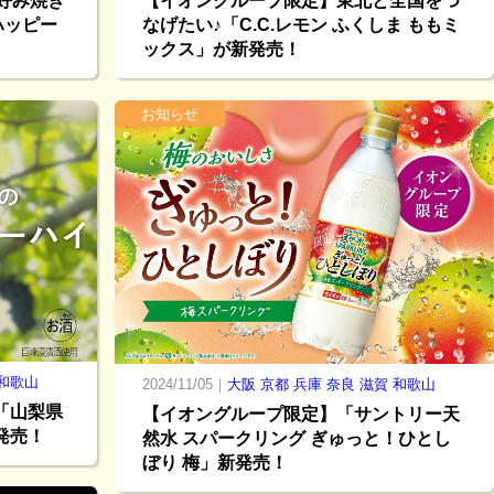
好み焼き
【イオングループ限定】東北と全国をつ
ハッピー
なげたい♪「C.C.レモン ふくしま ももミ
ックス」が新発売！
お知らせ
和歌山
2024/11/05｜
大阪
京都
兵庫
奈良
滋賀
和歌山
「山梨県
【イオングループ限定】「サントリー天
発売！
然水 スパークリング ぎゅっと！ひとし
ぼり 梅」新発売！