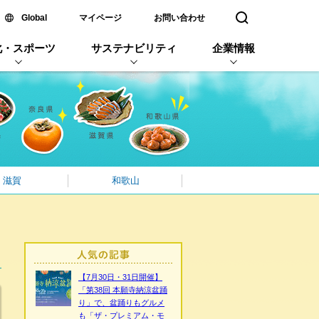
新しいウィンドウで開く
Global
マイページ
お問い合わせ
検索窓を開く
化・スポーツ
サステナビリティ
企業情報
滋賀
和歌山
【7月30日・31日開催】
「第38回 本願寺納涼盆踊
り」で、盆踊りもグルメ
も「ザ・プレミアム・モ