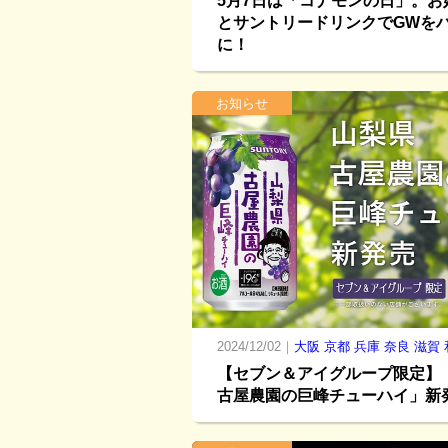
5月7日は「コナモンの日」。お
とサントリードリンクでGWを
に！
お知らせ
2024/12/02｜
大阪
京都
兵庫
奈良
滋賀
【セブン＆アイグループ限定】
古屋農園の巨峰チューハイ」新