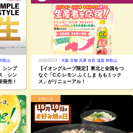
和歌山
2026/03/24｜
大阪
京都
兵庫
奈良
滋賀
和歌山
 シンプ
【イオングループ限定】東北と全国をつ
ス シン
なぐ「C.C.レモン ふくしま ももミック
新発売！
ス」がリニューアル！
お知らせ