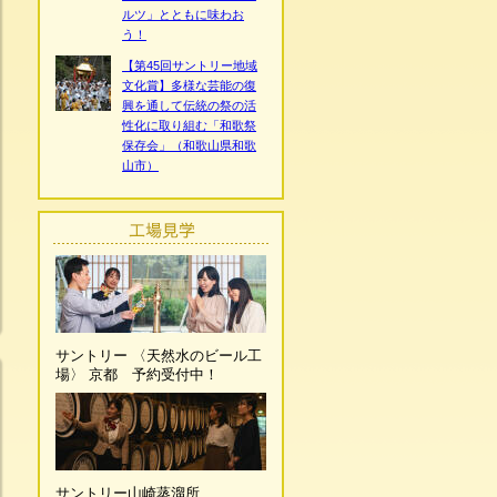
ルツ」とともに味わお
う！
【第45回サントリー地域
文化賞】多様な芸能の復
興を通して伝統の祭の活
性化に取り組む「和歌祭
保存会」（和歌山県和歌
山市）
サントリー 〈天然水のビール工
場〉 京都 予約受付中！
サントリー山崎蒸溜所