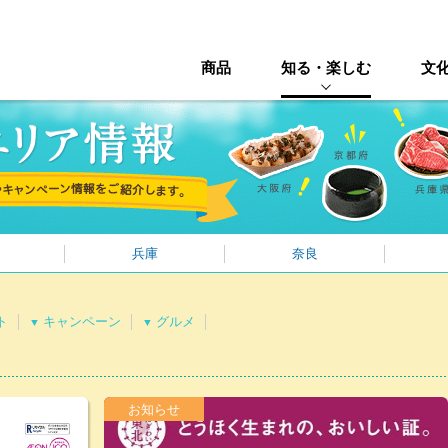
商品
知る・楽しむ
文
兵庫
奈良
ト
キャンペーン
グルメ
▼
▼
お知らせ