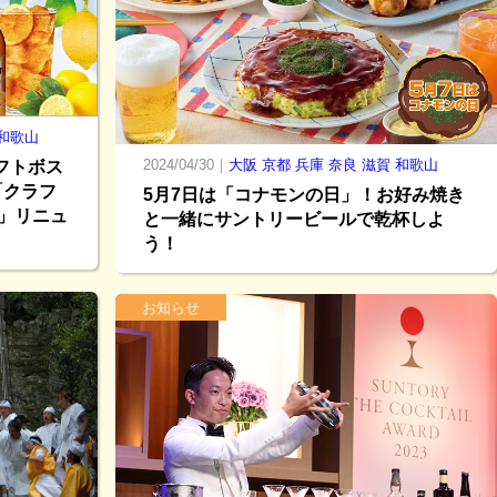
和歌山
2024/04/30｜
大阪
京都
兵庫
奈良
滋賀
和歌山
フトボス
「クラフ
5月7日は「コナモンの日」！お好み焼き
」リニュ
と一緒にサントリービールで乾杯しよ
う！
お知らせ