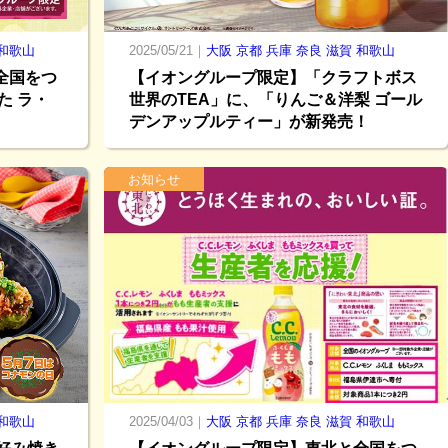
和歌山
2025/05/21｜
大阪
京都
兵庫
奈良
滋賀
和歌山
全国をつ
【イオングループ限定】「クラフトボス
た ラ・
世界のTEA」に、「りんご＆洋梨 ゴール
デンアップルティー」が新発売！
お知らせ
和歌山
2025/04/03｜
大阪
京都
兵庫
奈良
滋賀
和歌山