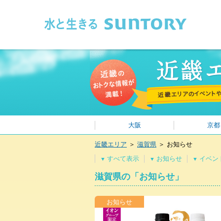
このページの本文へ移動
大阪
京都
近畿エリア
＞
滋賀県
＞
お知らせ
すべて表示
お知らせ
イベン
▼
▼
▼
滋賀県の「お知らせ」
お知らせ