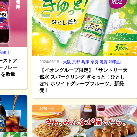
和歌山
ーストア
2024/06/18｜
大阪
京都
兵庫
奈良
滋賀
和歌山
ーフレー
【イオングループ限定】「サントリー天
」を数量
然水 スパークリング ぎゅっと！ひとし
ぼり ホワイトグレープフルーツ」新発
売！
お知らせ