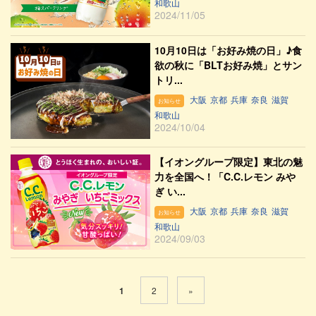
和歌山
2024/11/05
10月10日は「お好み焼の日」♪食
欲の秋に「BLTお好み焼」とサン
トリ...
大阪
京都
兵庫
奈良
滋賀
お知らせ
和歌山
2024/10/04
【イオングループ限定】東北の魅
力を全国へ！「C.C.レモン みや
ぎ い...
大阪
京都
兵庫
奈良
滋賀
お知らせ
和歌山
2024/09/03
1
2
»