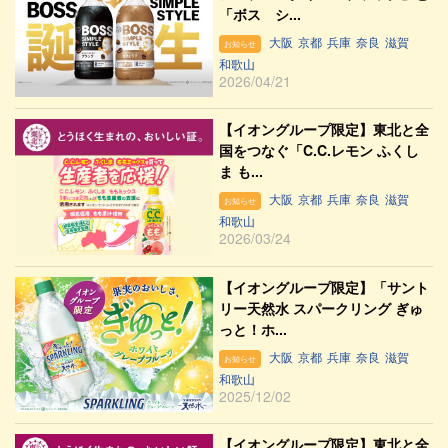
「ボス シ...
大阪
京都
兵庫
奈良
滋賀
お知らせ
和歌山
2026/04/21
【イオングループ限定】東北と全
国をつなぐ「C.C.レモン ふくし
ま も...
大阪
京都
兵庫
奈良
滋賀
お知らせ
和歌山
2026/03/24
【イオングループ限定】「サント
リー天然水 スパークリング ぎゅ
っと！ホ...
大阪
京都
兵庫
奈良
滋賀
お知らせ
和歌山
2025/12/02
【イオングループ限定】東北と全