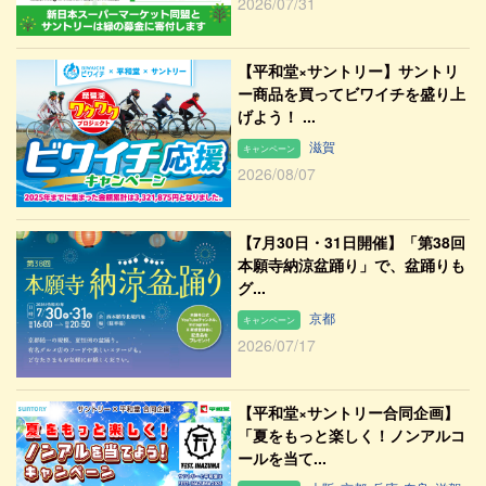
2026/07/31
【平和堂×サントリー】サントリ
ー商品を買ってビワイチを盛り上
げよう！ ...
滋賀
キャンペーン
2026/08/07
【7月30日・31日開催】「第38回
本願寺納涼盆踊り」で、盆踊りも
グ...
京都
キャンペーン
2026/07/17
【平和堂×サントリー合同企画】
「夏をもっと楽しく！ノンアルコ
ールを当て...