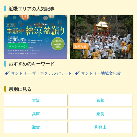
近畿エリアの人気記事
【7月30日・31日開催】「第38回
【第45回サントリー地域文化賞】
本願寺納涼盆踊り」で、盆踊りも
多様な芸能の復興を通して伝統の
グ...
祭の活性...
キャンペーン
お知らせ
おすすめのキーワード
サントリー ザ・カクテルアワード
サントリー地域文化賞
県別に見る
大阪
京都
兵庫
奈良
滋賀
和歌山