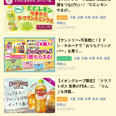
国をつなげたい！「C.C.レモン
やまが...
大阪
京都
兵庫
奈良
滋賀
お知らせ
和歌山
2025/09/02
【サントリー×可哀想に！】ド
ン・キホーテで「おうちドリンク
バー」を買う...
大阪
京都
兵庫
奈良
滋賀
キャンペーン
和歌山
2025/07/28
【イオングループ限定】「クラフ
トボス 世界のTEA」に、「りん
ご＆洋梨...
大阪
京都
兵庫
奈良
滋賀
お知らせ
和歌山
2025/05/21