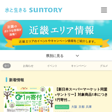
このページの本文へ移動
メニ
県別に見る
全て
お知らせ
イベント
キャンペーン
グルメ
新着情報
【新日本スーパーマーケット同盟
×サントリー】対象商品1本につき
1円寄付...
大阪
京都
兵庫
キャンペーン