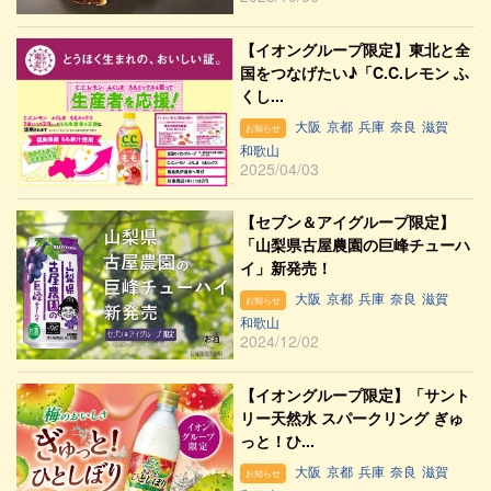
【イオングループ限定】東北と全
国をつなげたい♪「C.C.レモン ふ
くし...
大阪
京都
兵庫
奈良
滋賀
お知らせ
和歌山
2025/04/03
【セブン＆アイグループ限定】
「山梨県古屋農園の巨峰チューハ
イ」新発売！
大阪
京都
兵庫
奈良
滋賀
お知らせ
和歌山
2024/12/02
【イオングループ限定】「サント
リー天然水 スパークリング ぎゅ
っと！ひ...
大阪
京都
兵庫
奈良
滋賀
お知らせ