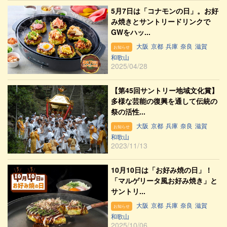
5月7日は「コナモンの日」。お好
み焼きとサントリードリンクで
GWをハッ...
大阪
京都
兵庫
奈良
滋賀
お知らせ
和歌山
2025/04/28
【第45回サントリー地域文化賞】
多様な芸能の復興を通して伝統の
祭の活性...
大阪
京都
兵庫
奈良
滋賀
お知らせ
和歌山
2023/11/13
10月10日は「お好み焼の日」！
「マルゲリータ風お好み焼き」と
サントリ...
大阪
京都
兵庫
奈良
滋賀
お知らせ
和歌山
2025/10/06