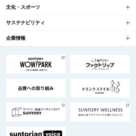
商品一覧
知る・楽しむTOP
文化・スポーツ
商品発売情報
キャンペーン
文化・スポーツTOP
サステナビリティ
栄養成分一覧
工場見学
サントリーホール
サステナビリティTOP
企業情報
お料理・お酒レシピ
サントリー美術館
トップメッセージ
企業情報TOP
地域情報
サントリーサンバーズ大阪
サントリーが考えるサステナビリティ経営
企業概要
東京サントリーサンゴリアス
ESG情報ポータル
グループ企業一覧
サントリースポーツ
サステナビリティストーリーズ
事業所一覧
採用情報