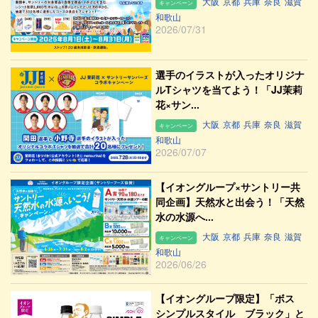
大阪
京都
兵庫
奈良
滋賀
キャンペーン
和歌山
2026/07/31
選手のイラストが入ったオリジナ
ルTシャツを当てよう！「JJ茉莉
花×サン...
大阪
京都
兵庫
奈良
滋賀
キャンペーン
和歌山
2026/07/07
【イオングループ×サントリー共
同企画】天然水と出会う！「天然
水の水源へ...
大阪
京都
兵庫
奈良
滋賀
キャンペーン
和歌山
2026/06/26
【イオングループ限定】「ボス
シンプルスタイル ブラック」と