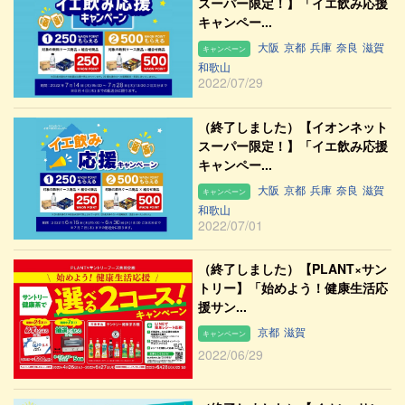
スーパー限定！】「イエ飲み応援
キャンペー...
大阪
京都
兵庫
奈良
滋賀
キャンペーン
和歌山
2022/07/29
（終了しました）【イオンネット
スーパー限定！】「イエ飲み応援
キャンペー...
大阪
京都
兵庫
奈良
滋賀
キャンペーン
和歌山
2022/07/01
（終了しました）【PLANT×サン
トリー】「始めよう！健康生活応
援サン...
京都
滋賀
キャンペーン
2022/06/29