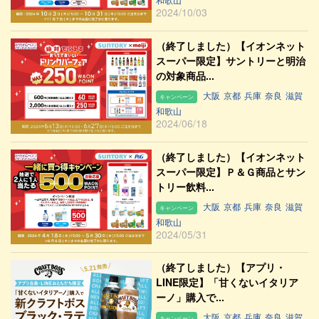
2024/10/03
（終了しました）【イオンネット
スーパー限定】サントリーと明治
の対象商品...
大阪
京都
兵庫
奈良
滋賀
キャンペーン
和歌山
2024/06/18
（終了しました）【イオンネット
スーパー限定】Ｐ＆Ｇ商品とサン
トリー飲料...
大阪
京都
兵庫
奈良
滋賀
キャンペーン
和歌山
2024/05/31
（終了しました）【アプリ・
LINE限定】「甘くないイタリア
ーノ」購入で...
大阪
京都
兵庫
奈良
滋賀
キャンペーン