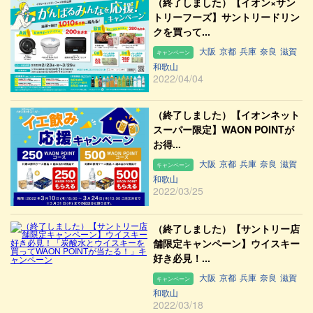
（終了しました）【イオン×サン
トリーフーズ】サントリードリン
クを買って...
大阪
京都
兵庫
奈良
滋賀
キャンペーン
和歌山
2022/04/04
（終了しました）【イオンネット
スーパー限定】WAON POINTが
お得...
大阪
京都
兵庫
奈良
滋賀
キャンペーン
和歌山
2022/03/25
（終了しました）【サントリー店
舗限定キャンペーン】ウイスキー
好き必見！...
大阪
京都
兵庫
奈良
滋賀
キャンペーン
和歌山
2022/03/18