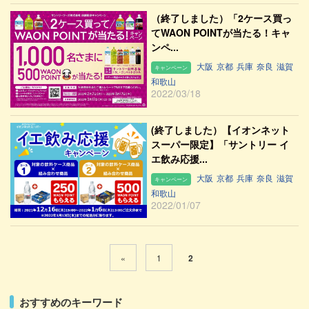
（終了しました）「2ケース買っ
てWAON POINTが当たる！キャ
ンペ...
大阪
京都
兵庫
奈良
滋賀
キャンペーン
和歌山
2022/03/18
(終了しました）【イオンネット
スーパー限定】「サントリー イ
エ飲み応援...
大阪
京都
兵庫
奈良
滋賀
キャンペーン
和歌山
2022/01/07
«
1
2
おすすめのキーワード