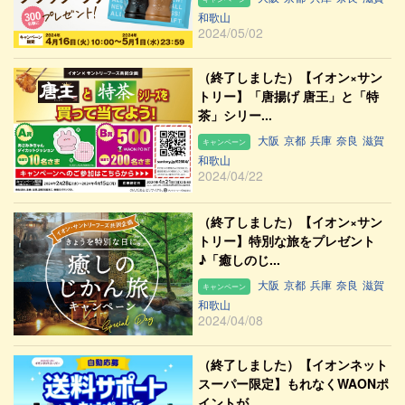
和歌山
2024/05/02
（終了しました）【イオン×サン
トリー】「唐揚げ 唐王」と「特
茶」シリー...
大阪
京都
兵庫
奈良
滋賀
キャンペーン
和歌山
2024/04/22
（終了しました）【イオン×サン
トリー】特別な旅をプレゼント
♪「癒しのじ...
大阪
京都
兵庫
奈良
滋賀
キャンペーン
和歌山
2024/04/08
（終了しました）【イオンネット
スーパー限定】もれなくWAONポ
イントが...