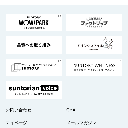
お料理・お酒レシピ
サントリー美術館
トップメッセージ
企業情報TOP
地域情報
サントリーサンバーズ大阪
サントリーが考えるサステナビリティ経営
企業概要
東京サントリーサンゴリアス
ESG情報ポータル
グループ企業一覧
サントリースポーツ
サステナビリティストーリーズ
事業所一覧
採用情報
お問い合わせ
Q&A
マイページ
メールマガジン