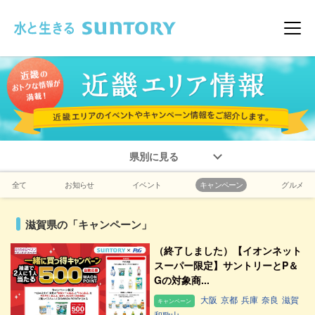
このページの本文へ移動
メニ
県別に見る
全て
お知らせ
イベント
キャンペーン
グルメ
滋賀県の「キャンペーン」
（終了しました）【イオンネット
スーパー限定】サントリーとP＆
Gの対象商...
大阪
京都
兵庫
奈良
滋賀
キャンペーン
和歌山