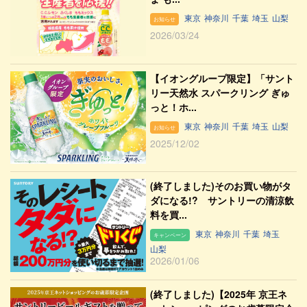
東京
神奈川
千葉
埼玉
山梨
お知らせ
2026/03/24
【イオングループ限定】「サント
リー天然水 スパークリング ぎゅ
っと！ホ...
東京
神奈川
千葉
埼玉
山梨
お知らせ
2025/12/02
(終了しました)そのお買い物がタ
ダになる!? サントリーの清涼飲
料を買...
東京
神奈川
千葉
埼玉
キャンペーン
山梨
2026/01/06
(終了しました)【2025年 京王ネ