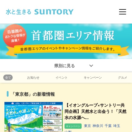
このページの本文へ移動
メニ
県別に見る
全て
お知らせ
イベント
キャンペーン
グルメ
「東京都」の新着情報
【イオングループ×サントリー共
同企画】天然水と出会う！「天然
水の水源へ...
東京
神奈川
千葉
埼玉
キャンペーン
山梨