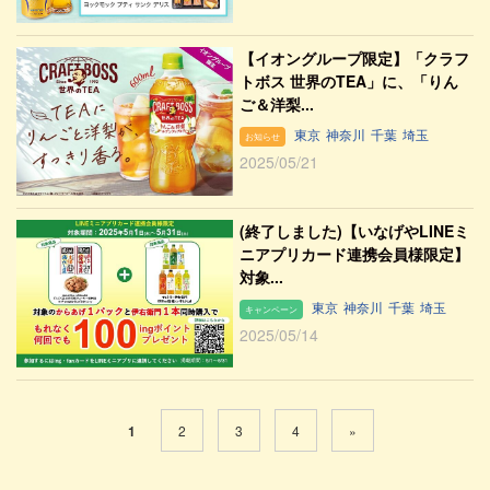
【イオングループ限定】「クラフ
トボス 世界のTEA」に、「りん
ご＆洋梨...
東京
神奈川
千葉
埼玉
お知らせ
2025/05/21
(終了しました)【いなげやLINEミ
ニアプリカード連携会員様限定】
対象...
東京
神奈川
千葉
埼玉
キャンペーン
2025/05/14
1
2
3
4
»