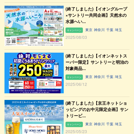
(終了しました)【イオングループ
×サントリー共同企画】天然水の
水源へい...
東京
神奈川
千葉
埼玉
キャンペーン
2025/08/03
(終了しました)【イオンネットス
ーパー限定】サントリーと明治の
対象商品...
東京
神奈川
千葉
埼玉
キャンペーン
2025/06/12
(終了しました)【京王ネットショ
ッピングのお中元限定企画】サン
トリービ...
東京
神奈川
千葉
埼玉
キャンペーン
2025/05/23