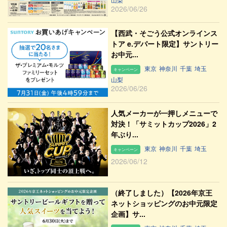
2026/06/26
【西武・そごう公式オンラインス
トア e.デパート限定】サントリー
お中元...
東京
神奈川
千葉
埼玉
キャンペーン
山梨
2026/06/26
人気メーカーが一押しメニューで
対決！「サミットカップ2026」2
年ぶり...
東京
神奈川
千葉
埼玉
キャンペーン
2026/06/12
（終了しました）【2026年京王
ネットショッピングのお中元限定
企画】サ...