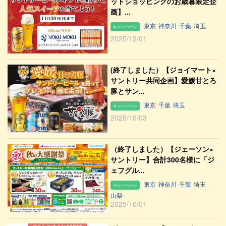
ットショッピングのお歳暮限定企
画】...
東京
神奈川
千葉
埼玉
キャンペーン
2025/12/01
(終了しました）【ジョイマート×
サントリー共同企画】愛媛甘とろ
豚とサン...
東京
千葉
埼玉
キャンペーン
2025/10/03
（終了しました）【ジェーソン×
サントリー】合計300名様に「ジ
ェフグル...
東京
神奈川
千葉
埼玉
キャンペーン
山梨
2025/10/01