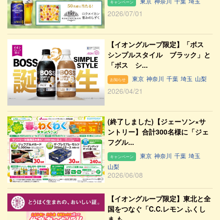
東京
神奈川
千葉
埼玉
キャンペーン
2026/07/01
【イオングループ限定】「ボス
シンプルスタイル ブラック」と
「ボス シ...
東京
神奈川
千葉
埼玉
山梨
お知らせ
2026/04/21
(終了しました)【ジェーソン×サ
ントリー】合計300名様に「ジェ
フグル...
東京
神奈川
千葉
埼玉
キャンペーン
山梨
2026/06/08
【イオングループ限定】東北と全
国をつなぐ「C.C.レモン ふくし
ま も...