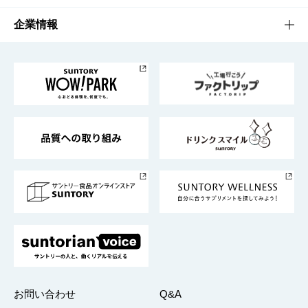
栄養成分一覧
工場見学
サントリーホール
サステナビリティTOP
企業情報
お料理・お酒レシピ
サントリー美術館
トップメッセージ
企業情報TOP
地域情報
サントリーサンバーズ大阪
サントリーが考えるサステナビリティ経営
企業概要
東京サントリーサンゴリアス
ESG情報ポータル
グループ企業一覧
サントリースポーツ
サステナビリティストーリーズ
事業所一覧
採用情報
お問い合わせ
Q&A