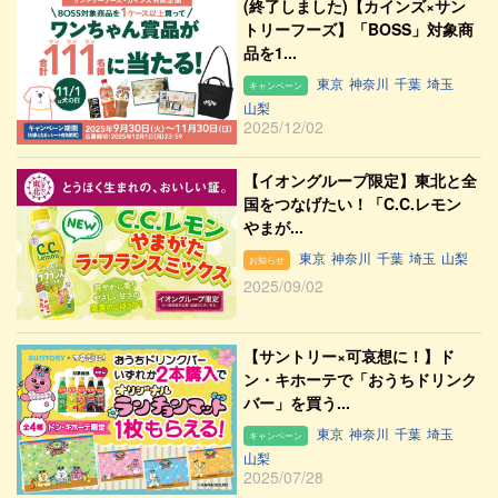
(終了しました)【カインズ×サン
トリーフーズ】「BOSS」対象商
品を1...
東京
神奈川
千葉
埼玉
キャンペーン
山梨
2025/12/02
【イオングループ限定】東北と全
国をつなげたい！「C.C.レモン
やまが...
東京
神奈川
千葉
埼玉
山梨
お知らせ
2025/09/02
【サントリー×可哀想に！】ド
ン・キホーテで「おうちドリンク
バー」を買う...
東京
神奈川
千葉
埼玉
キャンペーン
山梨
2025/07/28