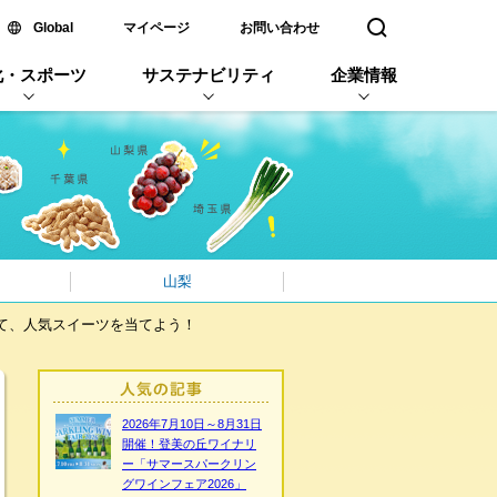
新しいウィンドウで開く
Global
マイページ
お問い合わせ
検索窓を開く
化・スポーツ
サステナビリティ
企業情報
山梨
って、人気スイーツを当てよう！
2026年7月10日～8月31日
開催！登美の丘ワイナリ
ー「サマースパークリン
グワインフェア2026」