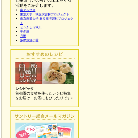
と生命（いのち）の未来を守る
活動をご紹介します。
南アルプス
東京大学 秩父演習林プロジェクト
東京農業大学 奥多摩演習林プロジェク
ト
とうきょう秋川
奥多摩
丹沢
多摩源流小菅
レシピッタ
首都圏の食材を使ったレシピ特集
をお届け！お酒にもぴったりです♪