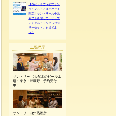
【西武・そごう公式オン
ラインストア e.デパート
限定】サントリーお中元
ギフトを贈って「ザ・プ
レミアム・モルツ ファミ
リーセット」を当てよ
う！
サントリー 〈天然水のビール工
場〉東京・武蔵野 予約受付
中！
サントリー白州蒸溜所