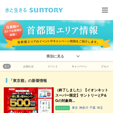
このページの本文へ移動
メニ
県別に見る
全て
お知らせ
イベント
キャンペーン
グルメ
「東京都」の新着情報
（終了しました）【イオンネット
スーパー限定】サントリーとP＆
Gの対象商...
東京
神奈川
千葉
埼玉
キャンペーン