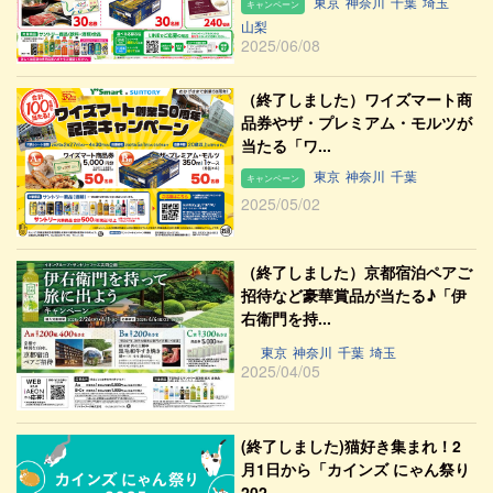
東京
神奈川
千葉
埼玉
キャンペーン
山梨
2025/06/08
（終了しました）ワイズマート商
品券やザ・プレミアム・モルツが
当たる「ワ...
東京
神奈川
千葉
キャンペーン
2025/05/02
（終了しました）京都宿泊ペアご
招待など豪華賞品が当たる♪「伊
右衛門を持...
東京
神奈川
千葉
埼玉
2025/04/05
(終了しました)猫好き集まれ！2
月1日から「カインズ にゃん祭り
202...