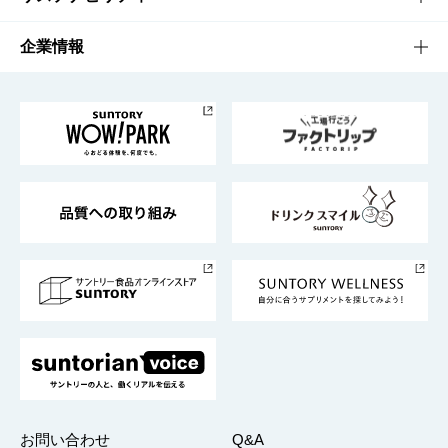
栄養成分一覧
工場見学
サントリーホール
サステナビリティTOP
企業情報
お料理・お酒レシピ
サントリー美術館
トップメッセージ
企業情報TOP
地域情報
サントリーサンバーズ大阪
サントリーが考えるサステナビリティ経営
企業概要
東京サントリーサンゴリアス
ESG情報ポータル
グループ企業一覧
サントリースポーツ
サステナビリティストーリーズ
事業所一覧
採用情報
お問い合わせ
Q&A