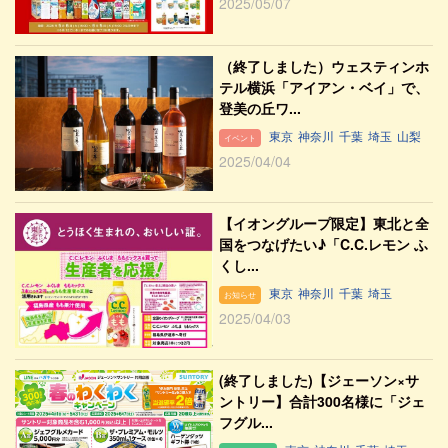
2025/05/07
（終了しました）ウェスティンホ
テル横浜「アイアン・ベイ」で、
登美の丘ワ...
東京
神奈川
千葉
埼玉
山梨
イベント
2025/04/04
【イオングループ限定】東北と全
国をつなげたい♪「C.C.レモン ふ
くし...
東京
神奈川
千葉
埼玉
お知らせ
2025/04/03
(終了しました)【ジェーソン×サ
ントリー】合計300名様に「ジェ
フグル...