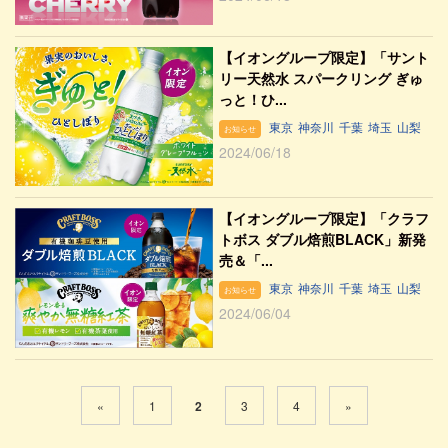
【イオングループ限定】「サント
リー天然水 スパークリング ぎゅ
っと！ひ...
東京
神奈川
千葉
埼玉
山梨
お知らせ
2024/06/18
【イオングループ限定】「クラフ
トボス ダブル焙煎BLACK」新発
売＆「...
東京
神奈川
千葉
埼玉
山梨
お知らせ
2024/06/04
«
1
2
3
4
»