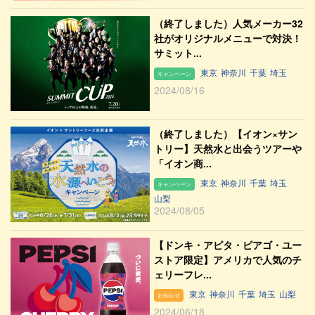
（終了しました）人気メーカー32
社がオリジナルメニューで対決！
サミット...
東京
神奈川
千葉
埼玉
キャンペーン
2024/08/16
（終了しました）【イオン×サン
トリー】天然水と出会うツアーや
「イオン商...
東京
神奈川
千葉
埼玉
キャンペーン
山梨
2024/08/05
【ドンキ・アピタ・ピアゴ・ユー
ストア限定】アメリカで人気のチ
ェリーフレ...
東京
神奈川
千葉
埼玉
山梨
お知らせ
2024/06/18