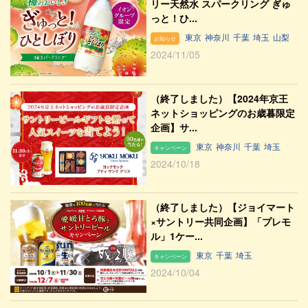
リー天然水 スパークリング ぎゅ
っと！ひ...
東京
神奈川
千葉
埼玉
山梨
お知らせ
2024/11/05
（終了しました）【2024年京王
ネットショッピングのお歳暮限定
企画】サ...
東京
神奈川
千葉
埼玉
キャンペーン
2024/10/18
（終了しました）【ジョイマート
×サントリー共同企画】「プレモ
ル」1ケー...
東京
千葉
埼玉
キャンペーン
2024/10/04