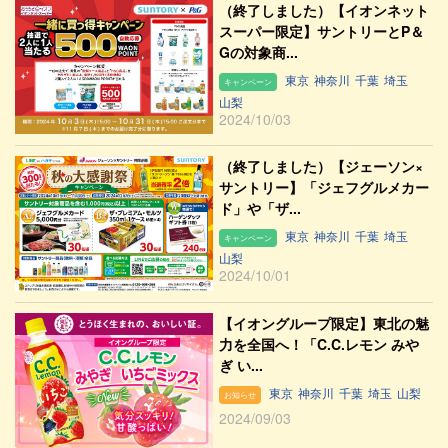
（終了しました）【イオンネット
スーパー限定】サントリーとP＆
Gの対象商...
東京
神奈川
千葉
埼玉
キャンペーン
山梨
2024/10/03
（終了しました）【ジェーソン×
サントリー】「ジェフグルメカー
ド」や「ザ...
東京
神奈川
千葉
埼玉
キャンペーン
山梨
2024/10/01
【イオングループ限定】東北の魅
力を全国へ！「C.C.レモン みや
ぎ い...
東京
神奈川
千葉
埼玉
山梨
お知らせ
2024/09/03