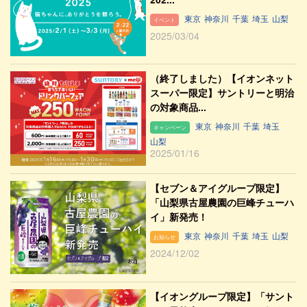
東京
神奈川
千葉
埼玉
山梨
イベント
2025/03/04
（終了しました）【イオンネット
スーパー限定】サントリーと明治
の対象商品...
東京
神奈川
千葉
埼玉
キャンペーン
山梨
2025/01/16
【セブン＆アイグループ限定】
「山梨県古屋農園の巨峰チューハ
イ」新発売！
東京
神奈川
千葉
埼玉
山梨
お知らせ
2024/12/02
【イオングループ限定】「サント