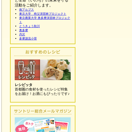
と生命（いのち）の未来を守る
活動をご紹介します。
南アルプス
東京大学 秩父演習林プロジェクト
東京農業大学 奥多摩演習林プロジェク
ト
とうきょう秋川
奥多摩
丹沢
多摩源流小菅
レシピッタ
首都圏の食材を使ったレシピ特集
をお届け！お酒にもぴったりです♪