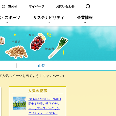
新しいウィンドウで開く
Global
マイページ
お問い合わせ
検索窓を開く
化・スポーツ
サステナビリティ
企業情報
山梨
て人気スイーツを当てよう！キャンペーン♪
2026年7月10日～8月31日
開催！登美の丘ワイナリ
ー「サマースパークリン
グワインフェア2026」