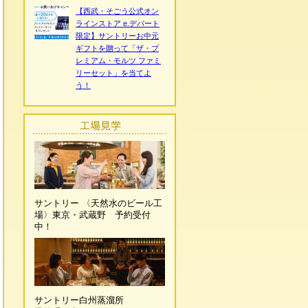
【西武・そごう公式オン
ラインストア e.デパート
限定】サントリーお中元
ギフトを贈って「ザ・プ
レミアム・モルツ ファミ
リーセット」を当てよ
う！
サントリー 〈天然水のビール工
場〉東京・武蔵野 予約受付
中！
サントリー白州蒸溜所