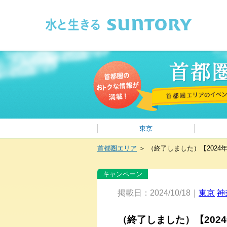
このページの本文へ移動
東京
首都圏エリア
＞
（終了しました）【202
キャンペーン
掲載日：2024/10/18｜
東京
神
（終了しました）【20