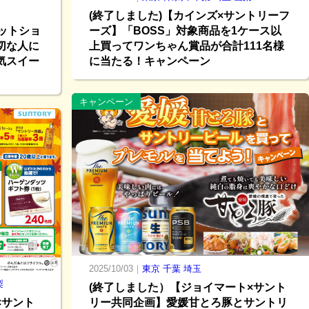
(終了しました)【カインズ×サントリーフ
ネットショ
ーズ】「BOSS」対象商品を1ケース以
切な人に
上買ってワンちゃん賞品が合計111名様
気スイー
に当たる！キャンペーン
キャンペーン
2025/10/03｜
東京
千葉
埼玉
梨
(終了しました）【ジョイマート×サント
×サント
リー共同企画】愛媛甘とろ豚とサントリ