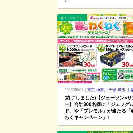
♪
キャンペーン
2025/06/08｜
東京
神奈川
千葉
埼玉
山
(終了しました)【ジェーソン×
ー】合計300名様に「ジェフグ
ド」や「プレモル」が当たる「
わくキャンペーン」♪