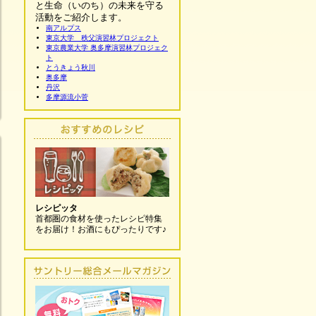
と生命（いのち）の未来を守る
活動をご紹介します。
南アルプス
東京大学 秩父演習林プロジェクト
東京農業大学 奥多摩演習林プロジェク
ト
とうきょう秋川
奥多摩
丹沢
多摩源流小菅
レシピッタ
首都圏の食材を使ったレシピ特集
をお届け！お酒にもぴったりです♪