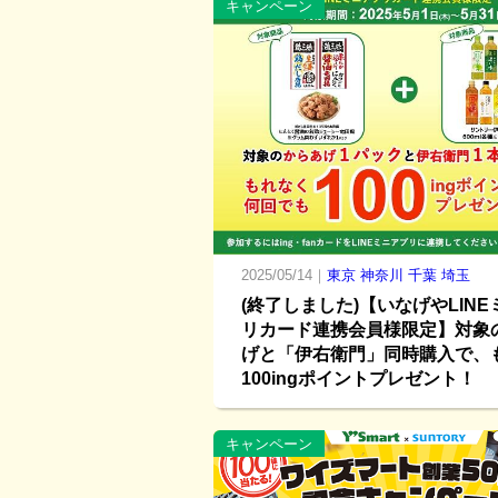
キャンペーン
2025/05/14｜
東京
神奈川
千葉
埼玉
(終了しました)【いなげやLIN
リカード連携会員様限定】対象
げと「伊右衛門」同時購入で、
100ingポイントプレゼント！
キャンペーン