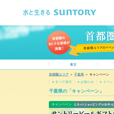
このページの本文へ移動
東京
首都圏エリア
＞
千葉県
＞
キャンペーン
すべて表示
お知らせ
イベン
▼
▼
▼
千葉県の「キャンペーン」
キャンペーン