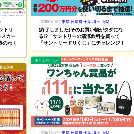
梨
2026/01/06｜
東京
神奈川
千葉
埼玉
山梨
サントリ
(終了しました)そのお買い物がタダにな
ルメカー
る!? サントリーの清涼飲料を買って
春のわく
「サントリードリくじ」にチャレンジ！
キャンペーン
2025/12/02｜
東京
神奈川
千葉
埼玉
山梨