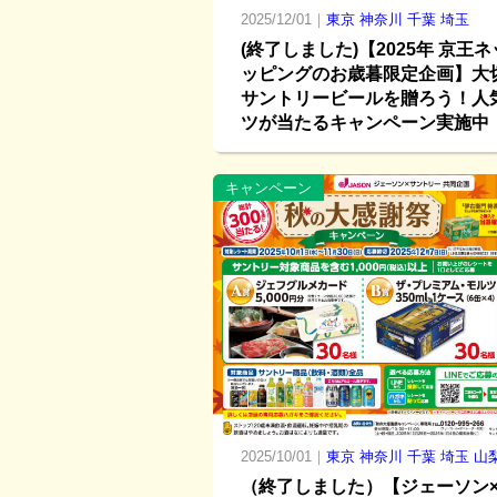
2025/12/01｜
東京
神奈川
千葉
埼玉
(終了しました)【2025年 京王
ッピングのお歳暮限定企画】大
サントリービールを贈ろう！人
ツが当たるキャンペーン実施中
キャンペーン
2025/10/01｜
東京
神奈川
千葉
埼玉
山
（終了しました）【ジェーソン