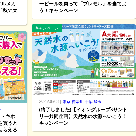
グルメカ
ービールを買って「プレモル」を当てよ
「秋の大
う！キャンペーン
キャンペーン
2025/08/03｜
東京
神奈川
千葉
埼玉
梨
(終了しました)【イオングループ×サント
ン・キホ
リー共同企画】天然水の水源へいこう！
を買うと
キャンペーン
もらえる