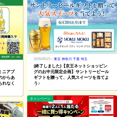
2025/05/23｜
東京
神奈川
千葉
埼玉
(終了しました)【京王ネットショッピン
グのお中元限定企画】サントリービール
Eミニアプ
ギフトを贈って、人気スイーツを当てよ
のからあ
う♪
もれなく
キャンペーン