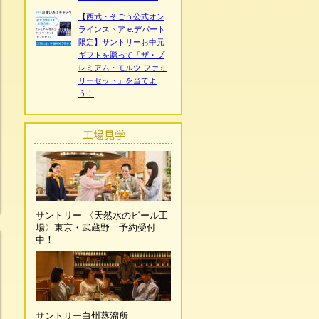
【西武・そごう公式オン
ラインストア e.デパート
限定】サントリーお中元
ギフトを贈って「ザ・プ
レミアム・モルツ ファミ
リーセット」を当てよ
う！
サントリー 〈天然水のビール工
場〉東京・武蔵野 予約受付
中！
サントリー白州蒸溜所