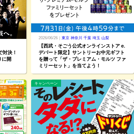
2026/06/26｜
東京
神奈川
千葉
埼玉
山梨
【西武・そごう公式オンラインストア e.
で対決！
デパート限定】サントリーお中元ギフト
りに開
を贈って「ザ・プレミアム・モルツ ファ
ミリーセット」を当てよう！
キャンペーン