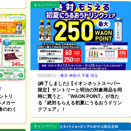
キャンペーン
2025/06/12｜
東京
神奈川
千葉
埼玉
(終了しました)【イオンネットスーパー
梨
限定】サントリーと明治の対象商品を同
サントリ
時に買うと、「WAON POINT」が当た
ルメカー
る「絶対もらえる初夏にうるおうドリン
春のわく
クフェア」！
キャンペーン