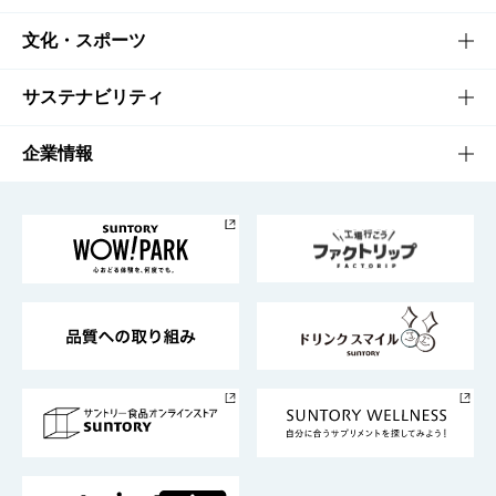
商品一覧
知る・楽しむTOP
文化・スポーツ
商品発売情報
キャンペーン
文化・スポーツTOP
サステナビリティ
栄養成分一覧
工場見学
サントリーホール
サステナビリティTOP
企業情報
お料理・お酒レシピ
サントリー美術館
トップメッセージ
企業情報TOP
地域情報
サントリーサンバーズ大阪
サントリーが考えるサステナビリティ経営
企業概要
東京サントリーサンゴリアス
ESG情報ポータル
グループ企業一覧
サントリースポーツ
サステナビリティストーリーズ
事業所一覧
採用情報