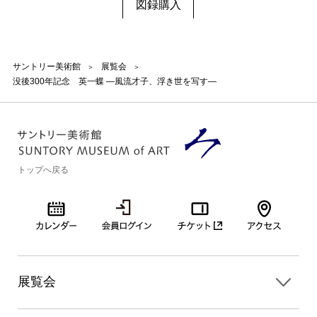
図録購入
サントリー美術館
展覧会
没後300年記念 英一蝶 ―風流才子、浮き世を写す―
トップへ戻る
展覧会