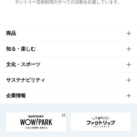
サントリー芸術財団のすべての活動を応援しています。
商品
商品TOP
知る・楽しむ
商品一覧
知る・楽しむTOP
文化・スポーツ
商品発売情報
キャンペーン
文化・スポーツTOP
サステナビリティ
栄養成分一覧
工場見学
サントリーホール
サステナビリティTOP
企業情報
お料理・お酒レシピ
サントリー美術館
トップメッセージ
企業情報TOP
地域情報
サントリーサンバーズ大阪
サントリーが考えるサステナビリティ経営
企業概要