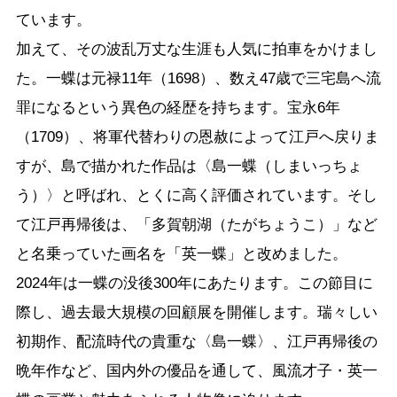
ています。
加えて、その波乱万丈な生涯も人気に拍車をかけまし
た。一蝶は元禄11年（1698）、数え47歳で三宅島へ流
罪になるという異色の経歴を持ちます。宝永6年
（1709）、将軍代替わりの恩赦によって江戸へ戻りま
すが、島で描かれた作品は〈島一蝶（しまいっちょ
う）〉と呼ばれ、とくに高く評価されています。そし
て江戸再帰後は、「多賀朝湖（たがちょうこ）」など
と名乗っていた画名を「英一蝶」と改めました。
2024年は一蝶の没後300年にあたります。この節目に
際し、過去最大規模の回顧展を開催します。瑞々しい
初期作、配流時代の貴重な〈島一蝶〉、江戸再帰後の
晩年作など、国内外の優品を通して、風流才子・英一