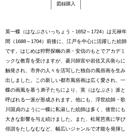
図録購入
英一蝶（はなぶさいっちょう・1652～1724）は元禄年
間（1688～1704）前後に、江戸を中心に活躍した絵師
です。はじめは狩野探幽の弟・安信のもとでアカデミ
ックな教育を受けますが、菱川師宣や岩佐又兵衛らに
触発され、市井の人々を活写した独自の風俗画を生み
出しました。この新しい都市風俗画は広く愛され、一
蝶の画風を慕う弟子たちにより、英（はなぶさ）派と
呼ばれる一派が形成されます。他にも、浮世絵師・歌
川国貞のように一蝶に私淑した絵師は多く、後世にも
大きな影響を与え続けました。また、松尾芭蕉に学び
俳諧をたしなむなど、幅広いジャンルで才能を発揮し