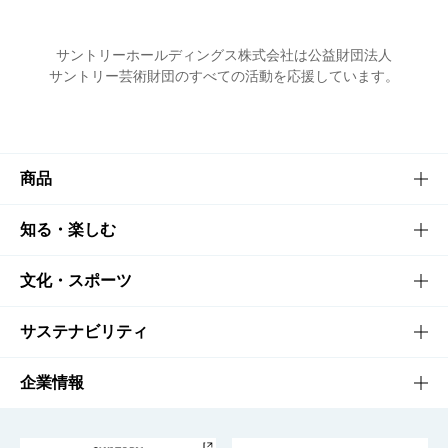
サントリーホールディングス株式会社は公益財団法人
サントリー芸術財団のすべての活動を応援しています。
商品
商品TOP
知る・楽しむ
商品一覧
知る・楽しむTOP
文化・スポーツ
商品発売情報
キャンペーン
文化・スポーツTOP
サステナビリティ
栄養成分一覧
工場見学
サントリーホール
サステナビリティTOP
企業情報
お料理・お酒レシピ
サントリー美術館
トップメッセージ
企業情報TOP