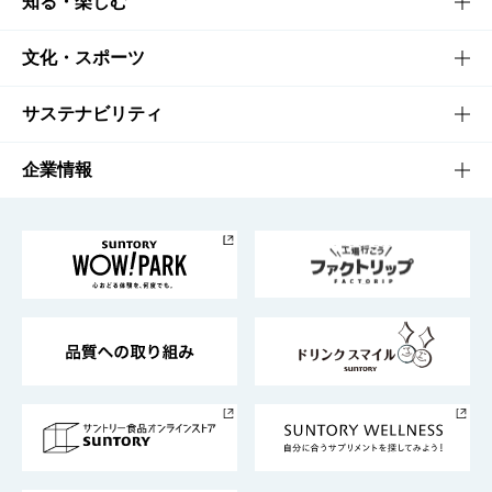
商品TOP
知る・楽しむ
商品一覧
知る・楽しむTOP
文化・スポーツ
商品発売情報
キャンペーン
文化・スポーツTOP
サステナビリティ
栄養成分一覧
工場見学
サントリーホール
サステナビリティTOP
企業情報
お料理・お酒レシピ
サントリー美術館
トップメッセージ
企業情報TOP
地域情報
サントリーサンバーズ大阪
サントリーが考えるサステナビリティ経営
企業概要
東京サントリーサンゴリアス
ESG情報ポータル
グループ企業一覧
サントリースポーツ
サステナビリティストーリーズ
事業所一覧
採用情報